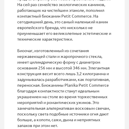
На сей раз семейство экологических каминов,
работающих на чистейшем этаноле, пополнил
компактный биокамин Petit Commerce. На
сегодняшний день, это самый маленький камин
европейского бренда, что нисколько не
приуменьшает его великолепные эстетические и
технические характеристики.
Биоочаг, изготовленный из сочетания
нержавеющей стали и жаропрочного стекла,
имеет цилиндрическую форму с диаметром
основания 256 мм и высотой 346 мм. Элегантная
конструкция весит всего лишь 3,2 килограмма и
задумывалась разработчиками, как портативная,
переносная. Биокамины Planika Petit Commerce
благодаря компактности станут идеальным
украшением на столе во время торжественных
мероприятий и романтических ужинов. Это
замечательная альтернативам восковым свечам,
поскольку света подобные источники огня дают
больше, а копоти, сажи, дыма и неприятных
запахов при этом нет.