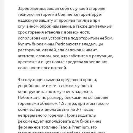
Зарекомендовавшая себя с лучшей стороны
технология горелки Commerce гарантирует
надежную защиту от пролива топлива при
случайном опрокидывании, а также длительный
срок горения этанола и возможность
использования устройства под открытым небом.
Купить биокамины Petit захотят владельцы
ресторанов, отелей, спа-салонов и ивент-
агентств, словом, все, кто заботится о репутации,
престиже и ищет новые средства укрепления
лояльности посетителей.
Эксплуатация камина предельно проста,
устройство не имеет сложных узлов в
конструкции, а потому очень надежно.
Небольшие по размеру биокамины оснащены
горелками объемом 1,5 литра, при этом такого
количества этанола хватит на 3-7 часов
непрерывного горения. Производитель
рекомендует использовать для биокамина
фирменное топливо Fanola Premium, это
гарантирует корректную работу, заявленную