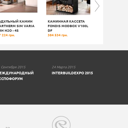
ДУЛЬНЫЙ КАМИН
КАМИННАЯ КАССЕТА
МОДУЛЬНЫЙ 
ARTHERM SIM VARIA
FONDIS MODBOX V100L
SPARTHERM SIM
RH H2О - 4S
DF
- 70H - 4S
 224 грн.
384 534 грн.
477 388 грн.
 Сентября 2015
24 Марта 2015
ЕЖДУНАРОДНЫЙ
INTERBUILDEXPO 2015
КСПОФОРУМ