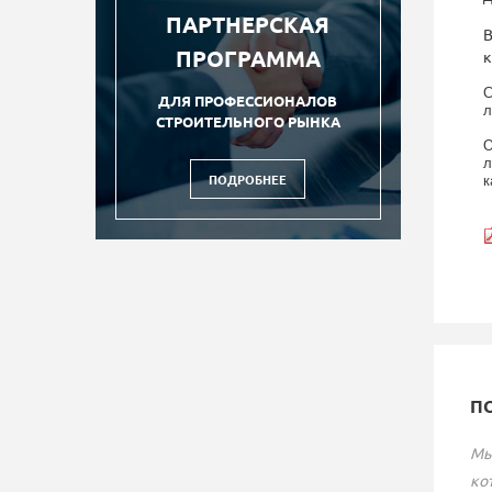
ПАРТНЕРСКАЯ
В
ПРОГРАММА
к
С
ДЛЯ ПРОФЕССИОНАЛОВ
л
СТРОИТЕЛЬНОГО РЫНКА
О
л
ПОДРОБНЕЕ
к
П
Мы
ко