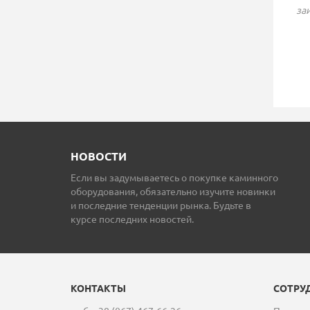
за
ГАЗОВЫЙ КАМИН
ЧУГУННЫЙ КАМИН
BELLFIRES UNICA-2 40
STOVAX COMBINATI
151 704 грн.
С ПЛИТКОЙ
151 396 грн.
НОВОСТИ
Если вы задумываетесь о покупке каминного
оборудования, обязательно изучите новинки
и последние тенденции рынка. Будьте в
курсе последних новостей.
КОНТАКТЫ
СОТРУ