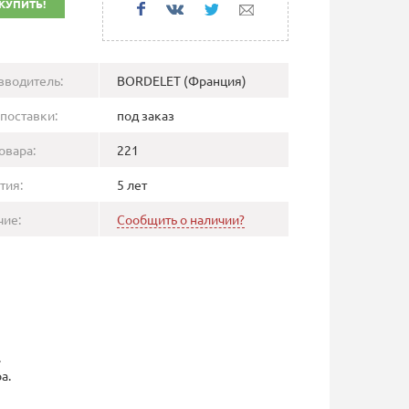
КУПИТЬ!
зводитель:
BORDELET (Франция)
поставки:
под заказ
овара:
221
тия:
5 лет
чие:
Сообщить о наличии?
.
а.