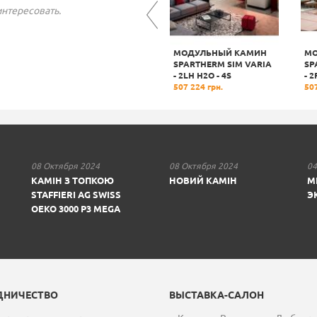
интересовать.
ГАЗОВЫЙ КАМИН
МОДУЛЬНЫЙ КАМИН
МО
ON
BELLFIRES UNICA-2 50
SPARTHERM SIM VARIA
SP
160 347 грн.
- 2LH H2О - 4S
- 2
507 224 грн.
507
08 Октября 2024
08 Октября 2024
04
КАМІН З ТОПКОЮ
НОВИЙ КАМІН
М
STAFFIERI AG SWISS
Э
OEKO 3000 P3 MEGA
ДНИЧЕСТВО
ВЫСТАВКА-САЛОН