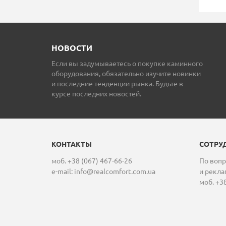
НОВОСТИ
Если вы задумываетесь о покупке каминного
оборудования, обязательно изучите новинки
и последние тенденции рынка. Будьте в
курсе последних новостей.
КОНТАКТЫ
СОТРУ
моб. +38 (067) 467-66-26
По вопр
e-mail:
info@realcomfort.com.ua
и рекла
моб. +38