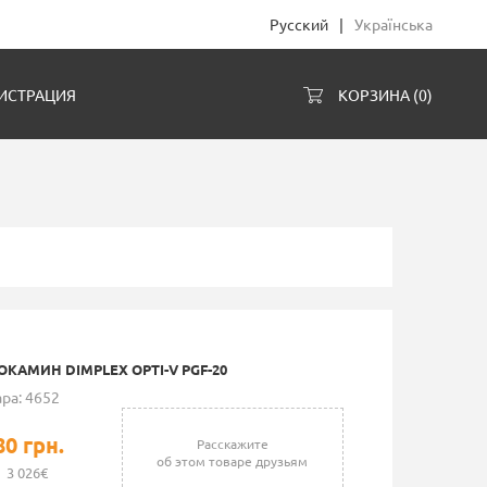
Русский
|
Українська
ИСТРАЦИЯ
КОРЗИНА (
0
)
КАМИН DIMPLEX OPTI-V PGF-20
ра: 4652
80 грн.
Расскажите
об этом товаре друзьям
3 026€