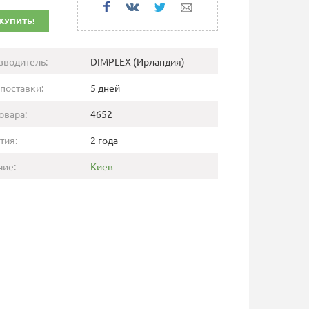
КУПИТЬ!
зводитель:
DIMPLEX (Ирландия)
поставки:
5 дней
овара:
4652
тия:
2 года
чие:
Киев