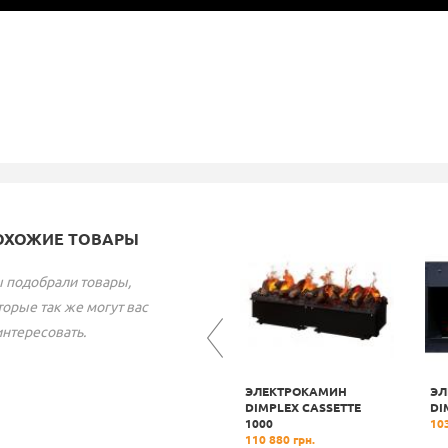
ОХОЖИЕ ТОВАРЫ
 подобрали товары,
торые так же могут вас
интересовать.
ЭЛЕКТРОКАМИН
ЭЛЕКТРОКАМИН
ЭЛ
DIMPLEX IGNITE XL 100
DIMPLEX CASSETTE
DI
67 200 грн.
1000
103
110 880 грн.