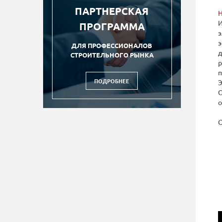
ПАРТНЕРСКАЯ
Н
И
ПРОГРАММА
э
э
ДЛЯ ПРОФЕССИОНАЛОВ
д
СТРОИТЕЛЬНОГО РЫНКА
р
п
ПОДРОБНЕЕ
Э
О
о
О