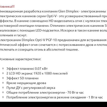
овинка!!!
нновационная разработка компании Glen Dimplex - электрокамины 5
лектрических каминов серии Opti-V - это усовершенствованный п
ффекты. В камине совмещено HD видеозапись огня с муляжом тле
остоверной имитации пламени. Отличием электрических каминов 5
еализован с помощью LED-подсветки. Искорки в таком камине во
оленьев и гаснут.
лектрокамин Dimplex Opti-V PGF-10 предназначен для встраивания в
птический эффект огня сочетается с потрескиванием дров и плот
тключать и созерцать огонь в абсолютной тишине.
сновные характеристики:
Эффект пламени: 0.07 кВт
2 LCD HD экрана: 1920 х 1080 пикселей
Эффект 5D пламени
Яркие мерцающие дрова
Пульт ДУ c регулировкой звука
Общее потребление электроэнергии - 70 Вт в час
Потребление электроэнергии в режиме ожидания - 1 Вт в час