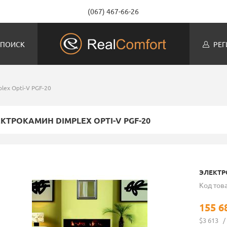
(067) 467-66-26
ПОИСК
РЕГ
lex Opti-V PGF-20
КТРОКАМИН DIMPLEX OPTI-V PGF-20
ЭЛЕКТРО
Код това
155 6
$3 613
/