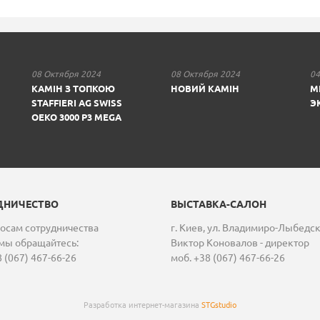
08 Октября 2024
08 Октября 2024
04
КАМІН З ТОПКОЮ
НОВИЙ КАМІН
М
STAFFIERI AG SWISS
Э
OEKO 3000 P3 MEGA
ДНИЧЕСТВО
ВЫСТАВКА-САЛОН
осам сотрудничества
г. Киев, ул. Владимиро-Лыбедс
мы обращайтесь:
Виктор Коновалов - директор
 (067) 467-66-26
моб. +38 (067) 467-66-26
Разработка интернет-магазина
STGstudio