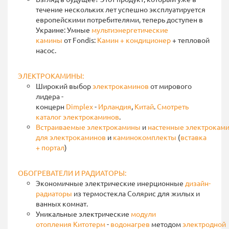
течение нескольких лет успешно эксплуатируется
европейскими потребителями, теперь доступен в
Украине: Умные
мультиэнергетические
камины
от Fondis:
Камин + кондиционер
+ тепловой
насос.
ЭЛЕКТРОКАМИНЫ:
Широкий выбор
электрокаминов
от мирового
лидера -
концерн
Dimplex
-
Ирландия
,
Китай
.
Смотреть
каталог электрокаминов
.
Встраиваемые
электрокамины
и
настенные
электрокам
для электрокаминов
и
каминокомплекты
(
вставка
+ портал
)
ОБОГРЕВАТЕЛИ И РАДИАТОРЫ:
Экономичные электрические инерционные
дизайн-
радиаторы
из термостекла Солярис для жилых и
ванных комнат.
Уникальные электрические
модули
отопления
Китотерм
-
водонагрев
методом
электродной