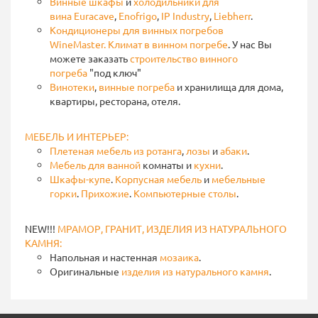
Винные шкафы
и
холодильники для
вина
Euracave
,
Enofrigo
,
IP Industry
,
Liebherr
.
Кондиционеры для винных погребов
WineMaster.
Климат в винном погребе
. У нас Вы
можете заказать
строительство винного
погреба
"под ключ"
Винотеки
,
винные погреба
и хранилища для дома,
квартиры, ресторана, отеля.
МЕБЕЛЬ И ИНТЕРЬЕР:
Плетеная мебель
из ротанга
,
лозы
и
абаки
.
Мебель для ванной
комнаты и
кухни
.
Шкафы-купе
.
Корпусная мебель
и
мебельные
горки
.
Прихожие
.
Компьютерные столы
.
NEW!!!
МРАМОР, ГРАНИТ, ИЗДЕЛИЯ ИЗ НАТУРАЛЬНОГО
КАМНЯ:
Напольная и настенная
мозаика
.
Оригинальные
изделия из натурального камня
.