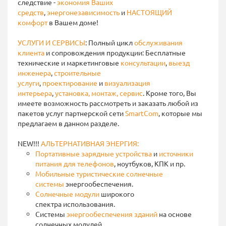
следствие -
экономия Ваших
средств
,
энергонезависимость
и
НАСТОЯЩИЙ
комфорт
в Вашем доме!
УСЛУГИ И СЕРВИСЫ
: Полный цикл
обслуживания
клиента
и сопровождения продукции: Бесплатные
технические и маркетинговые
консультации
,
выезд
инженера
,
строительные
услуги
,
проектирование
и
визуализация
интерьера
,
установка, монтаж, сервис
. Кроме того, Вы
имеете возможность рассмотреть и заказать любой из
пакетов услуг партнерской сети
SmartCom
, которые мы
предлагаем в данном разделе.
NEW!!!
АЛЬТЕРНАТИВНАЯ ЭНЕРГИЯ:
Портативные зарядные устройства
и
источники
питания для телефонов
, ноутбуков, КПК и пр.
Мобильные туристические солнечные
системы
энергообеспечения.
Солнечные модули
широкого
спектра использования.
Системы
энергообеспечения зданий
на основе
солнечных модулей.