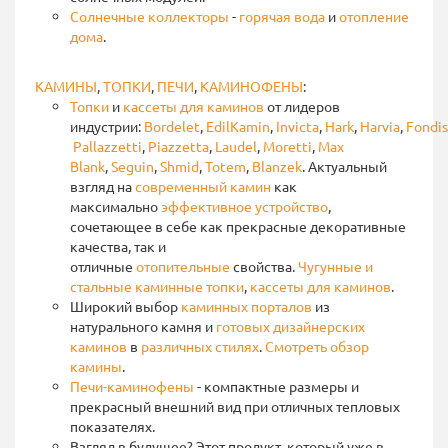
Солнечные коллекторы
-
горячая вода
и
отопление
дома
.
КАМИНЫ
,
ТОПКИ
,
ПЕЧИ
,
КАМИНОФЕНЫ
:
Топки
и
кассеты
для каминов
от лидеров
индустрии:
Bordelet
,
EdilKamin
,
Invicta
,
Hark
,
Harvia
,
Fondis
Pallazzetti
,
Piazzetta
,
Laudel
,
Moretti
,
Max
Blank
,
Seguin
,
Shmid
,
Totem
,
Blanzek
. Актуальный
взгляд на
современный камин
как
максимально
эффективное устройство
,
сочетающее в себе как прекрасные декоративные
качества, так и
отличные
отопительные
свойства.
Чугунные и
стальные каминные топки
,
кассеты для каминов
.
Широкий выбор
каминных порталов
из
натурального камня и
готовых дизайнерских
каминов
в
различных стилях
.
Смотреть обзор
камины
.
Печи-каминофены
- компактные размеры и
прекрасный внешний вид при отличных тепловых
показателях.
Взгляд в будущее? Этот продукт, который уже в