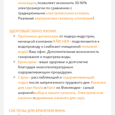
ионизации
, позволяет экономить 30-40%
электроэнергии по сравнению с
традиционными
электрическими котлами
.
Реальная
альтернатива газовому отоплению
!
ЗДОРОВЫЙ ОБРАЗ ЖИЗНИ:
Проточные диспенсеры
от лидера индустрии,
немецкой компании
KÄRCHER
- подключаются к
водопроводу и снабжают очищенной
питьевой
водой
Ваш офис. Дополнительная возможность
газирования и подогрева воды.
Криосауны
- ваше здоровье и долголетие
благодаря низкотемпературным
оздоравливающим процедурам.
Сауны
- расслабляющий и
оздоравливающий
отдых
после напряженного трудового дня.
Каменки
для саун
Harvia
и
Narvi
из Финляндии - самый
широкий
выбор в нашем каталоге
.
Э
лектрические
каменки
и
дровяные
каменки
для саун
.
СИСТЕМЫ ДЛЯ ХРАНЕНИЯ ВИНА: