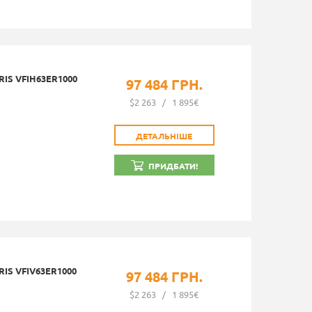
IS VFIH63ER1000
97 484 ГРН.
$2 263
/
1 895€
ДЕТАЛЬНІШЕ
ПРИДБАТИ!
IS VFIV63ER1000
97 484 ГРН.
$2 263
/
1 895€