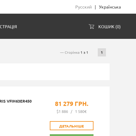
Русский
|
Українська
СТРАЦІЯ
КОШИК (
0
)
— Сторінка
1 з 1
1
IS VFIH63ER450
81 279 ГРН.
$1 886
/
1 580€
ДЕТАЛЬНІШЕ