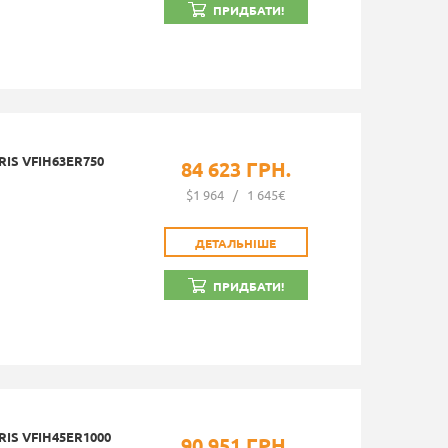
ПРИДБАТИ!
IS VFIH63ER750
84 623 ГРН.
$1 964
/
1 645€
ДЕТАЛЬНІШЕ
ПРИДБАТИ!
IS VFIH45ER1000
90 951 ГРН.