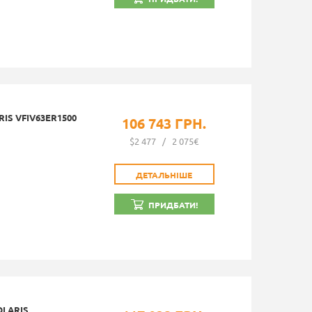
IS VFIV63ER1500
106 743 ГРН.
$2 477
/
2 075€
ДЕТАЛЬНІШЕ
ПРИДБАТИ!
OLARIS