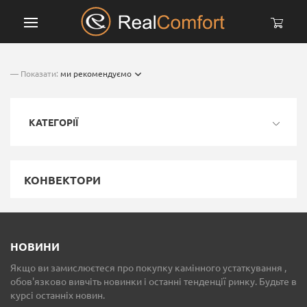
— Показати:
ми рекомендуємо
КАТЕГОРІЇ
КОНВЕКТОРИ
НОВИНИ
Якщо ви замислюєтеся про покупку камінного устаткування ,
обов'язково вивчіть новинки і останні тенденції ринку. Будьте в
курсі останніх новин.