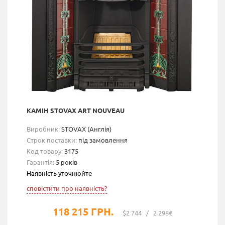
КАМІН STOVAX ART NOUVEAU
Виробник:
STOVAX (Англія)
Строк поставки:
під замовлення
Код товару:
3175
Гарантія:
5 років
Наявність уточнюйте
сповістити про наявність?
118 215 ГРН.
$2 744
/
2 298€