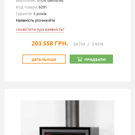
Виробник:
STUV (Бельгія)
Код товару:
6281
Гарантія:
5 років
Наявність уточнюйте
сповістити про наявність?
203 558 ГРН.
$4 724
/
3 957€
ДЕТАЛЬНІШЕ
ПРИДБАТИ!