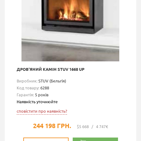
ДРОВ'ЯНИЙ КАМІН STUV 1668 UP
Виробник:
STUV (Бельгія)
Код товару:
6288
Гарантія:
5 років
Наявність уточнюйте
сповістити про наявність?
244 198 ГРН.
$5 668
/
4 747€