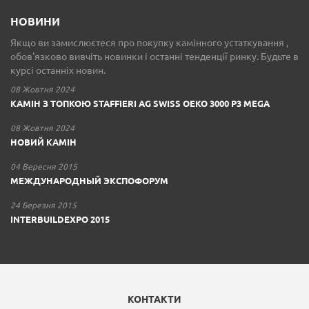
НОВИНИ
Якщо ви замислюєтеся про покупку камінного устаткування ,
обов'язково вивчіть новинки і останні тенденції ринку. Будьте в
курсі останніх новин.
08 Жовтня 2024
КАМІН З ТОПКОЮ STAFFIERI AG SWISS OEKO 3000 P3 MEGA
08 Жовтня 2024
НОВИЙ КАМІН
04 Вересня 2015
МЕЖДУНАРОДНЫЙ ЭКСПОФОРУМ
24 Березня 2015
INTERBUILDEXPO 2015
КОНТАКТИ