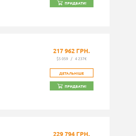
ПРИДБАТИ!
217 962 ГРН.
$5 059
/
4 237€
ДЕТАЛЬНІШЕ
ПРИДБАТИ!
229 794 ГРН.