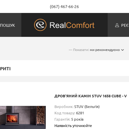
(067) 467-66-26
ПОШУК
РЕЄ
— Показати:
ми рекомендуємо
РИТІ
ДРОВ'ЯНИЙ КАМІН STUV 1658 CUBE - V
Виробник:
STUV (Бельгія)
Код товару:
6281
Гарантія:
5 років
Наявність уточнюйте