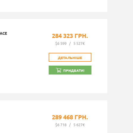
LACE
284 323 ГРН.
$6 599
/
5 527€
ДЕТАЛЬНІШЕ
ПРИДБАТИ!
289 468 ГРН.
$6 718
/
5 627€