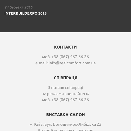
24 Березня 2015
INTERBUILDEXPO 2015
КОНТАКТИ
моб. +38 (067) 467-66-26
e-mail:
info@realcomfort.com.ua
СПІВПРАЦЯ
З питань співпраці
та реклами звертайтесь:
моб. +38 (067) 467-66-26
ВИСТАВКА-САЛОН
м. Київ, вул. Володимиро-Либідска 22
Віктор Коновалов - директор