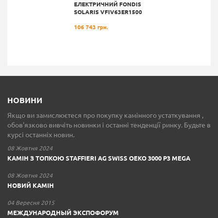
ЕЛЕКТРИЧНИЙ FONDIS
SOLARIS VFIV63ER1500
106 743 грн.
НОВИНИ
Якщо ви замислюєтеся про покупку камінного устаткування ,
обов'язково вивчіть новинки і останні тенденції ринку. Будьте в
курсі останніх новин.
08 Жовтня 2024
КАМІН З ТОПКОЮ STAFFIERI AG SWISS OEKO 3000 P3 MEGA
08 Жовтня 2024
НОВИЙ КАМІН
04 Вересня 2015
МЕЖДУНАРОДНЫЙ ЭКСПОФОРУМ