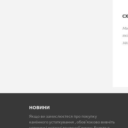
С
Ми
які
зац
НАБІР АКСЕСУАРІВ
НАБІР АКСЕСУАРІВ
ДЛЯ КАМІНА RED
ДЛЯ КАМІНА RED
ANVIL MINITOWER
ANVIL LAVA TOOLBA
TOOLBAR-3
16 102 грн.
16 102 грн.
НОВИНИ
Якщо ви замислюєтеся про покупку
камінного устаткування , обов'язково вивчіть
новинки і останні тенденції ринку. Будьте в