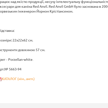
рацює над якістю продукції, несучу інтелектуальну функціональність.
ксесуари для каміна Red Anvil. Red Anvil GmbH було заснована в 20
орвезьким інженером Йорном Крістіансеном.
ідставка:
озміри: 22х22х62 см.
нструменти довжиною 57 см.
Porzellan-white
вет -
.
рт.№ 5663-94
КАТАЛОГ (нім., англ.)