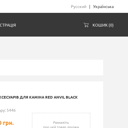
Русский
|
Українська
СТРАЦІЯ
КОШИК (
0
)
КСЕСУАРІВ ДЛЯ КАМІНА RED ANVIL BLACK
ру: 5446
0 грн.
Разкажіть
про цей товар друзям