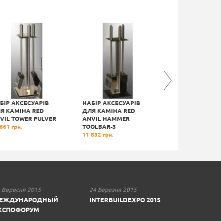
БІР АКСЕСУАРІВ
НАБІР АКСЕСУАРІВ
ДРОВНИЦЯ RED
Я КАМІНА RED
ДЛЯ КАМІНА RED
T-PLATE CARRY
VIL TOWER PULVER
ANVIL HAMMER
14 610 грн.
661 грн.
TOOLBAR-3
11 832 грн.
 Вересня 2015
24 Березня 2015
ЕЖДУНАРОДНЫЙ
INTERBUILDEXPO 2015
КСПОФОРУМ