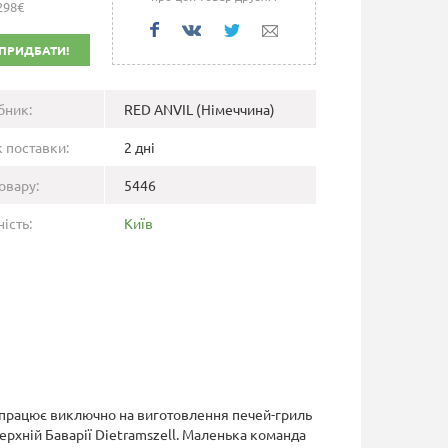
298€
ПРИДБАТИ!
бник:
RED ANVIL (Німеччина)
 поставки:
2 дні
овару:
5446
ість:
Київ
 працює виключно на виготовлення печей-гриль
ерхній Баварії Dietramszell. Маленька команда