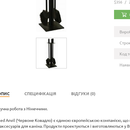
$356
/
Виро
Строк
Код т
Наявн
ОПИС
СПЕЦИФІКАЦІЯ
ВІДГУКИ (0)
учна робота з Німеччини.
ed Anvil (Червоне Ковадло) є єдиною європейською компанією, що
 аксесуарів для каміна. Продукти проектуються і виготовляються у В