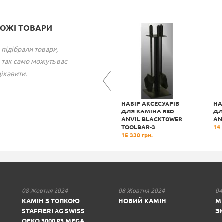
ХОЖІ ТОВАРИ
 підібрали товари,
 так само можуть вас
ікавити.
НАБІР АКСЕСУАРІВ
НАБІР АКСЕСУАРІВ
НА
ДЛЯ КАМІНА RED
ДЛЯ КАМІНА RED
ДЛ
R-3
ANVIL STICK TOOLBAR-
ANVIL BLACKTOWER
AN
3
TOOLBAR-3
14 
16 153 грн.
15 330 грн.
08 Жовтня 2024
08 Жовтня 2024
04
КАМІН З ТОПКОЮ
НОВИЙ КАМІН
М
STAFFIERI AG SWISS
Э
OEKO 3000 P3 MEGA