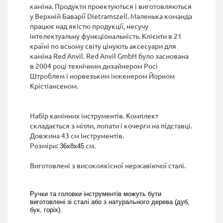
каміна. Продукти проектуються і виготовляються
у Верхній Баварії Dietramszell. Маленька команда
працює над якістю продукції, несучу
інтелектуальну функціональність. Клієнти в 21
країні по всьому світу цінують аксесуари для
каміна Red Anvil. Red Anvil GmbH було заснована
в 2004 році технічним дизайнером Росі
Штроблем і норвезьким інженером Йорном
Крістіансеном.
Набір камінних інструментів. Комплект
складається з мітли, лопати і кочерги на підставці.
Довжина 43 см Інструментів.
Розміри:
см.
36х8х45
Виготовлені з високоякісної нержавіючої сталі.
Ручки та головки інструментів можуть бути
виготовлені зі сталі або з натурального дерева (дуб,
бук, горіх).