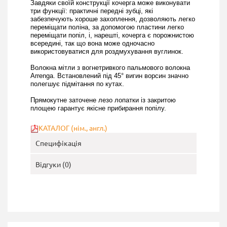
Завдяки своїй конструкції кочерга може виконувати
три функції: практичні передні зубці, які
забезпечують хороше захоплення, дозволяють легко
переміщати поліна, за допомогою пластини легко
переміщати попіл, і, нарешті, кочерга є порожнистою
всередині, так що вона може одночасно
використовуватися для роздмухування вуглинок.
Волокна мітли з вогнетривкого пальмового волокна
Arrenga. Встановлений під 45° вигин ворсин значно
полегшує підмітання по кутах.
Прямокутне заточене лезо лопатки із закритою
площею гарантує якісне прибирання попілу.
КАТАЛОГ (нім., англ.)
Специфікація
Відгуки (0)