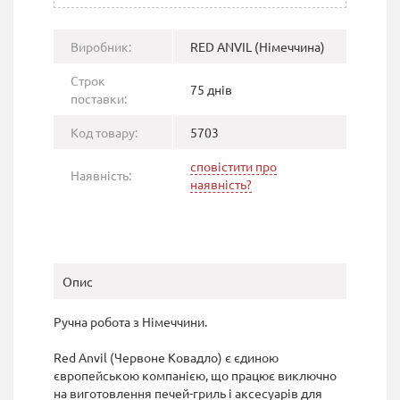
Виробник:
RED ANVIL (Німеччина)
Строк
75 днів
поставки:
Код товару:
5703
сповістити про
Наявність:
наявність?
Опис
Ручна робота з Німеччини.
Red Anvil (Червоне Ковадло) є єдиною
європейською компанією, що працює виключно
на виготовлення печей-гриль і аксесуарів для