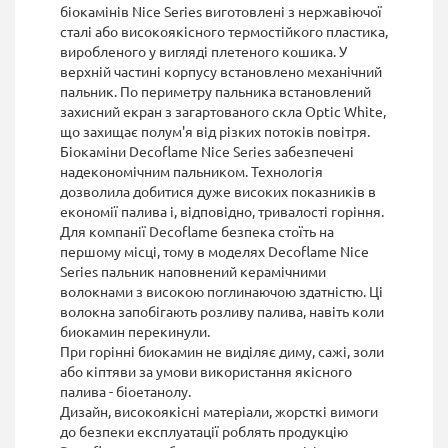
біокамінів Nice Series виготовлені з нержавіючої
сталі або високоякісного термостійкого пластика,
виробленого у вигляді плетеного кошика. У
верхній частині корпусу встановлено механічний
пальник. По периметру пальника встановлений
захисний екран з загартованого скла Optic White,
що захищає полум'я від різких потоків повітря.
Біокаміни Decoflame Nice Series забезпечені
надекономічним пальником. Технологія
дозволила добитися дуже високих показників в
економії палива і, відповідно, тривалості горіння.
Для компанії Decoflame безпека стоїть на
першому місці, тому в моделях Decoflame Nice
Series пальник наповнений керамічними
волокнами з високою поглинаючою здатністю. Ці
волокна запобігають розливу палива, навіть коли
биокамин перекинули.
При горінні биокамин не виділяє диму, сажі, золи
або кіптяви за умови використання якісного
палива - біоетанолу.
Дизайн, високоякісні матеріали, жорсткі вимоги
до безпеки експлуатації роблять продукцію