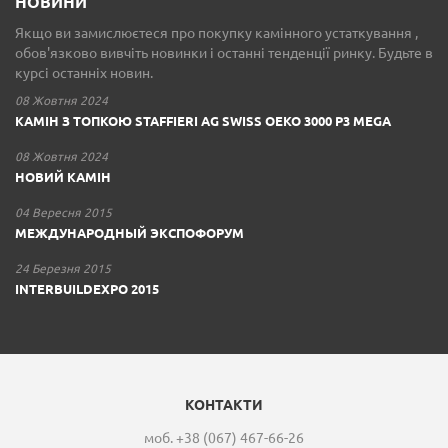
НОВИНИ
Якщо ви замислюєтеся про покупку камінного устаткування ,
обов'язково вивчіть новинки і останні тенденції ринку. Будьте в
курсі останніх новин.
08 Жовтня 2024
КАМІН З ТОПКОЮ STAFFIERI AG SWISS OEKO 3000 P3 MEGA
08 Жовтня 2024
НОВИЙ КАМІН
04 Вересня 2015
МЕЖДУНАРОДНЫЙ ЭКСПОФОРУМ
24 Березня 2015
INTERBUILDEXPO 2015
КОНТАКТИ
моб. +38 (067) 467-66-26