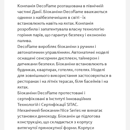
Компанія Decoflame розташована в північній
частині Данії. Біокаміни Decoflame вважаються
одними з найбезпечніших в світі - їх
встановлюють навіть на яхтах. Компанія
розробила і запатентувала власну технологію
горіння парів, що гарантує безпеку і економію
палива.
Decoflame виробляє біокаміни з ручним і
автоматичним управлінням. Автоматичні моделі
оснащені сенсорним дисплеєм, таймером і
датчиками безпеки. Біокаміни встановлюють в
будинках, квартирах, готелях, готелях. Моделі
для зовнішнього використання застосовуються в
ресторанах і на літніх терасах, біля басейнів і на
яхтах.
Біокаміни Decoflame протестовані і
сертифіковані в Інституті Інноваційних
Технологій і Сертифікації SITAC.
Механічний биокамин Nice Series не вимагає
установки димоходу. Біокамін це підлогова
конструкцію, що складається з корпусу
витягнутої прямокутної форми. Корпуси