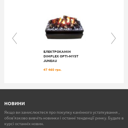
ЕЛЕКТРОКАМІН
DIMPLEX OPTI-MYST
JUNEAU
47 460 грн.
НОВИНИ
Якщо ви замислюєтеся про покупку камінного устаткування ,
обов'язково вивчіть новинки і останні тенденції ринку. Будьте в
курсі останніх новин.