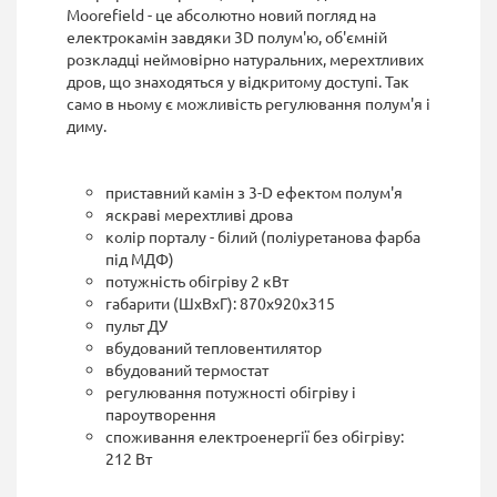
Moorefield - це абсолютно новий погляд на
електрокамін завдяки 3D полум'ю, об'ємній
розкладці неймовірно натуральних, мерехтливих
дров, що знаходяться у відкритому доступі. Так
само в ньому є можливість регулювання полум'я і
диму.
приставний камін з 3-D ефектом полум'я
яскраві мерехтливі дрова
колір порталу - білий (поліуретанова фарба
під МДФ)
потужність обігріву 2 кВт
габарити (ШхВхГ): 870х920х315
пульт ДУ
вбудований тепловентилятор
вбудований термостат
регулювання потужності обігріву і
пароутворення
споживання електроенергії без обігріву:
212 Вт