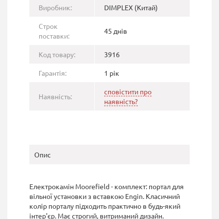
Виробник:
DIMPLEX (Китай)
Строк
45 днів
поставки:
Код товару:
3916
Гарантія:
1 рік
сповістити про
Наявність:
наявність?
Опис
Електрокамін Moorefield - комплект: портал для
вільної установки з вставкою Engin. Класичний
колір порталу підходить практично в будь-який
інтер'єр. Має строгий, витриманий дизайн.