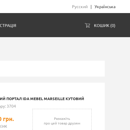
Русский
|
Українська
СТРАЦІЯ
КОШИК (
0
)
ИЙ ПОРТАЛ IDA MEBEL MARSEILLE КУТОВИЙ
ру: 3704
0 грн.
Разкажіть
про цей товар друзям
334€