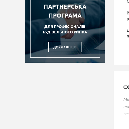
М
ПАРТНЕРСЬКА
В
ПРОГРАМА
р
ДЛЯ ПРОФЕСІОНАЛІВ
Д
БУДІВЕЛЬНОГО РИНКА
п
ДОКЛАДНІШЕ
С
Ми
які
зац