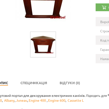
Виро
Строк
Код т
Гаран
Наявн
ОПИС
СПЕЦИФІКАЦІЯ
ВІДГУКИ (0)
утовий портал для декорування електричних камінів.
для
Підходить
0
,
Albany
,
Juneau
,
Engine 400
,
Engine 600
,
Cassette L