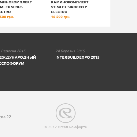
МИНОКОМПЛЕКТ
КАМИНОКОМПЛЕКТ
КАМИНОКОМПЛ
IMLEX SIRIUS
STIMLEX SIROCCO P
STIMLEX SIRIUS
ECTRO
ELECTRO
ELECTRO
500 грн.
16 500 грн.
16 500 грн.
 Вересня 2015
24 Березня 2015
ЕЖДУНАРОДНЫЙ
INTERBUILDEXPO 2015
КСПОФОРУМ
ска 22
© 2012 «Реал Комфорт»