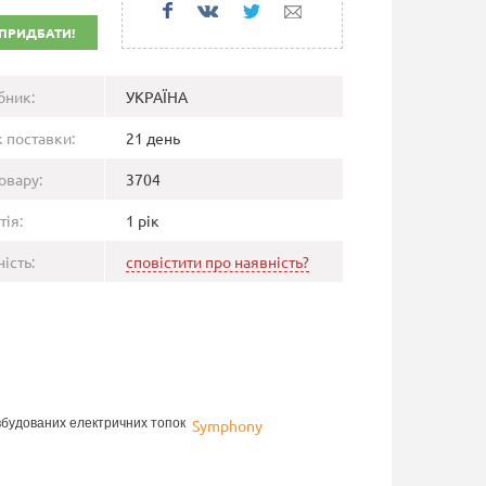
ПРИДБАТИ!
бник:
УКРАЇНА
 поставки:
21 день
овару:
3704
тія:
1 рік
ість:
сповістити про наявність?
вбудованих електричних топок
Symphony