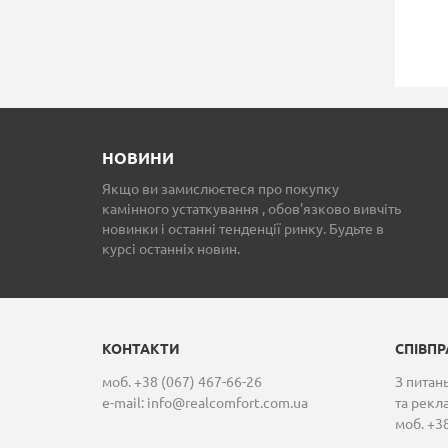
КАМІННИЙ ПОРТАЛ
ЕЛЕКТРОКАМІН ROY
IDA MEBEL TOKYO
FLAME VISION 60 LE
17 500 грн.
17 500 грн.
НОВИНИ
Якщо ви замислюєтеся про покупку
камінного устаткування , обов'язково вивчіть
новинки і останні тенденції ринку. Будьте в
курсі останніх новин.
КОНТАКТИ
СПІВП
моб. +38 (067) 467-66-26
З питань
e-mail:
info@realcomfort.com.ua
та рекл
моб. +38