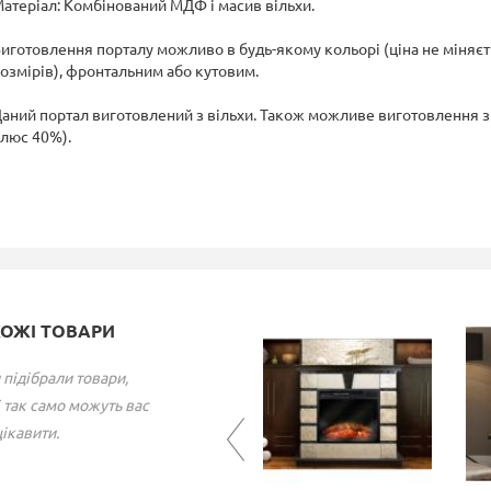
атеріал: Комбінований МДФ і масив вільхи.
иготовлення порталу можливо в будь-якому кольорі (ціна не міняєть
озмірів), фронтальним або кутовим.
аний портал виготовлений з вільхи. Також можливе виготовлення з я
люс 40%).
ХОЖІ ТОВАРИ
 підібрали товари,
 так само можуть вас
ікавити.