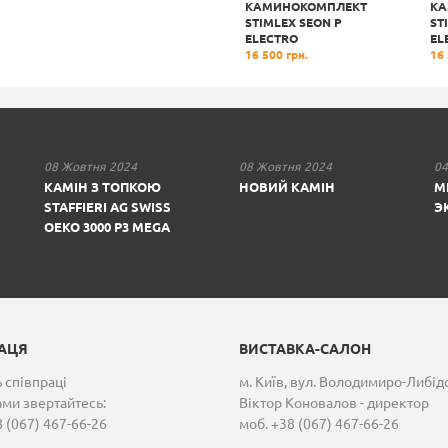
AL
КАМІННИЙ ПОРТАЛ
КАМИНОКОМПЛЕКТ
КА
D
IDA MEBEL RIMINI
STIMLEX SEON P
ST
17 800 грн.
ELECTRO
EL
16 500 грн.
16 
08 Жовтня 2024
08 Жовтня 2024
04
КАМІН З ТОПКОЮ
НОВИЙ КАМІН
М
STAFFIERI AG SWISS
Э
OEKO 3000 P3 MEGA
РАЦЯ
ВИСТАВКА-САЛОН
 співпраці
м. Київ, вул. Володимиро-Либід
ами звертайтесь:
Віктор Коновалов - директор
 (067) 467-66-26
моб. +38 (067) 467-66-26