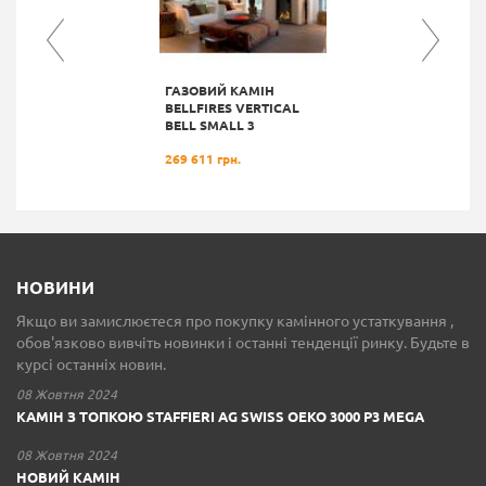
ГАЗОВИЙ КАМІН
BELLFIRES VERTICAL
BELL SMALL 3
269 611 грн.
НОВИНИ
Якщо ви замислюєтеся про покупку камінного устаткування ,
обов'язково вивчіть новинки і останні тенденції ринку. Будьте в
курсі останніх новин.
08 Жовтня 2024
КАМІН З ТОПКОЮ STAFFIERI AG SWISS OEKO 3000 P3 MEGA
08 Жовтня 2024
НОВИЙ КАМІН