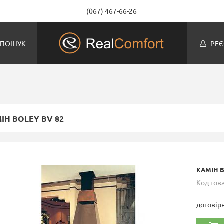
(067) 467-66-26
ПОШУК
РЕЄ
IН BOLEY BV 82
КАМIН B
Код това
договір