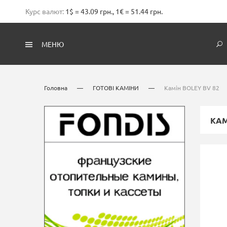
Курс валют:
1$ = 43.09 грн., 1€ = 51.44 грн.
МЕНЮ
Головна
—
ГОТОВІ КАМІНИ
—
Камiн BOLEY BV 82
КАМ