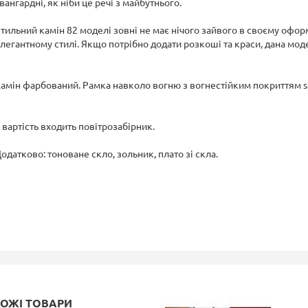
вангардні, як ніби це речі з майбутнього.
тильний камін 82 моделі зовні не має нічого зайвого в своєму офор
легантному стилі. Якщо потрібно додати розкоші та краси, дана мо
амін фарбований. Pамка навколо вогню з вогнестійким покриттям s
 вартість входить повітрозабірник.
одатково: тоноване скло, зольник, плато зі скла.
ХОЖІ ТОВАРИ