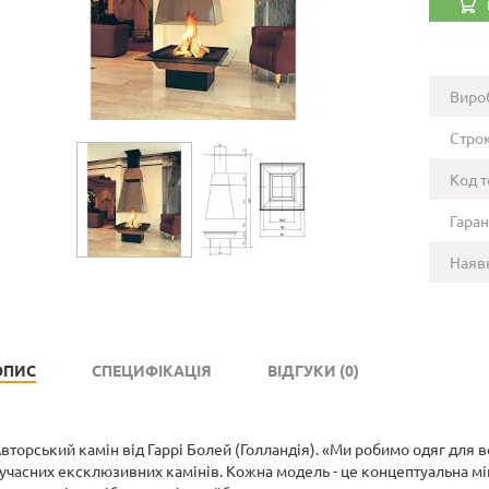
Виро
Строк
Код т
Гаран
Наявн
ОПИС
СПЕЦИФІКАЦІЯ
ВІДГУКИ (0)
вторський камін від Гаррі Болей (Голландія). «Ми робимо одяг для в
учасних ексклюзивних камінів. Кожна модель - це концептуальна міні