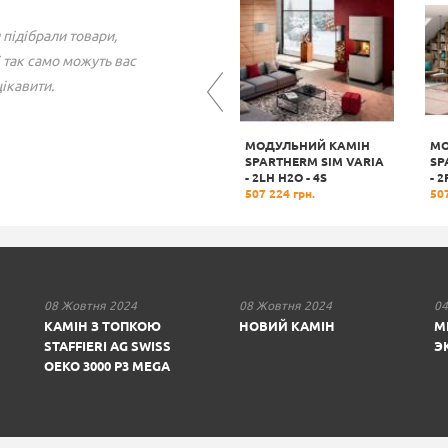
 підібрали товари,
 так само можуть вас
ікавити.
ГАЗОВИЙ КАМІН
МОДУЛЬНИЙ КАМІН
МО
ON
BELLFIRES UNICA-2 50
SPARTHERM SIM VARIA
SP
160 347 грн.
- 2LH H2О - 4S
- 2
507 224 грн.
507
08 Жовтня 2024
08 Жовтня 2024
04
КАМІН З ТОПКОЮ
НОВИЙ КАМІН
М
STAFFIERI AG SWISS
Э
OEKO 3000 P3 MEGA