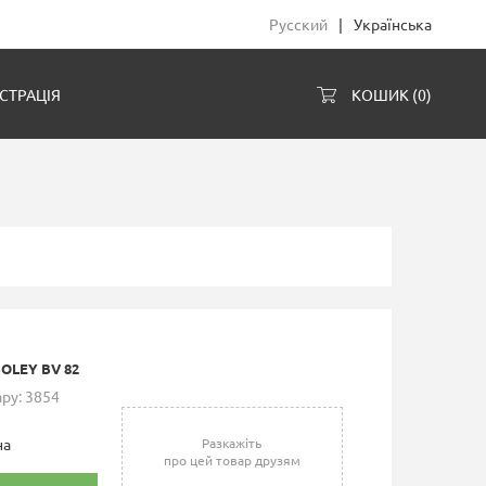
Русский
|
Українська
СТРАЦІЯ
КОШИК (
0
)
OLEY BV 82
ру: 3854
на
Разкажіть
про цей товар друзям