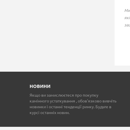
Ми
які
зац
ГАЗОВИЙ КАМІН
ЧАВУННИЙ КАМІН
BELLFIRES UNICA-2 40
STOVAX COMBINATI
151 704 грн.
З ПЛИТКОЮ
151 396 грн.
НОВИНИ
Якщо ви замислюєтеся про покупку
камінного устаткування , обов'язково вивчіть
новинки і останні тенденції ринку. Будьте в
курсі останніх новин.