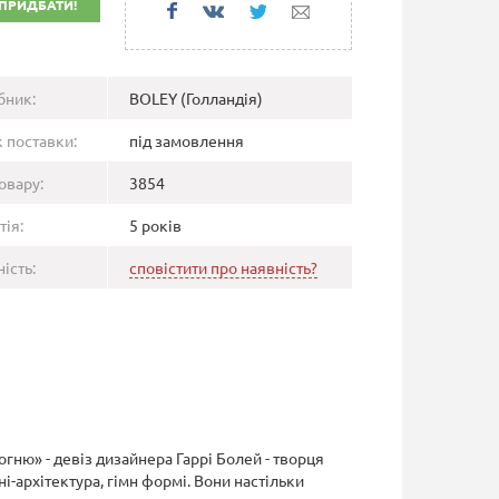
ПРИДБАТИ!
бник:
BOLEY (Голландія)
 поставки:
під замовлення
овару:
3854
тія:
5 років
ість:
сповістити про наявність?
огню» - девіз дизайнера Гаррі Болей - творця
-архітектура, гімн формі. Вони настільки