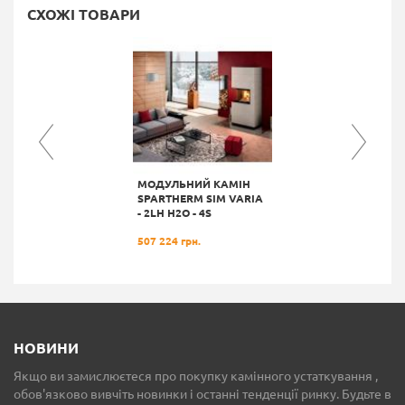
СХОЖІ ТОВАРИ
МОДУЛЬНИЙ КАМІН
SPARTHERM SIM VARIA
- 2LH H2О - 4S
507 224 грн.
НОВИНИ
Якщо ви замислюєтеся про покупку камінного устаткування ,
обов'язково вивчіть новинки і останні тенденції ринку. Будьте в