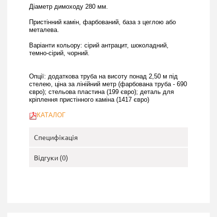
Діаметр димоходу 280 мм.
Пристінний камін, фарбований, база з цеглою або
металева.
Варіанти кольору:
сірий антрацит, шоколадний,
темно-сірий, чорний
.
Опції: додаткова труба на висоту понад 2,50 м під
стелею, ціна за лінійний метр (фарбована труба - 690
євро); стельова пластина (199 євро); деталь для
кріплення пристінного каміна (1417 євро)
КАТАЛОГ
Специфікація
Відгуки (0)