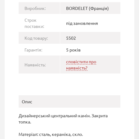
Виробник:
BORDELET (Франція)
Строк
під замовлення
поставки:
Код товару:
5502
Гарантія:
5 років
сповістити про
Наявність:
наявність?
Опис
Дизайнерський
центральний камін
.
Закрита
топка
.
Матеріал
:
сталь
,
кераміка, скло
.