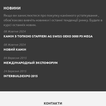
НОВИНИ
Якщо ви замислюєтеся про покупку камінного устаткування ,
обов'язково вивчіть новинки і останні тенденції ринку. Будьте в
курсі останніх новин.
08 Жовтня 2024
КАМІН З ТОПКОЮ STAFFIERI AG SWISS OEKO 3000 P3 MEGA
08 Жовтня 2024
НОВИЙ КАМІН
04 Вересня 2015
МЕЖДУНАРОДНЫЙ ЭКСПОФОРУМ
24 Березня 2015
INTERBUILDEXPO 2015
КОНТАКТИ