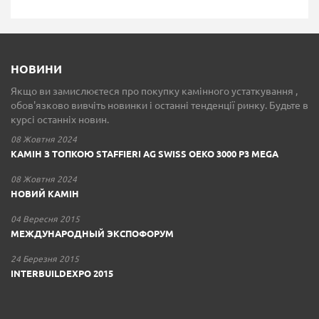
НОВИНИ
Якщо ви замислюєтеся про покупку камінного устаткування ,
обов'язково вивчіть новинки і останні тенденції ринку. Будьте в
курсі останніх новин.
08 Жовтня 2024
КАМІН З ТОПКОЮ STAFFIERI AG SWISS OEKO 3000 P3 MEGA
08 Жовтня 2024
НОВИЙ КАМІН
04 Вересня 2015
МЕЖДУНАРОДНЫЙ ЭКСПОФОРУМ
24 Березня 2015
INTERBUILDEXPO 2015