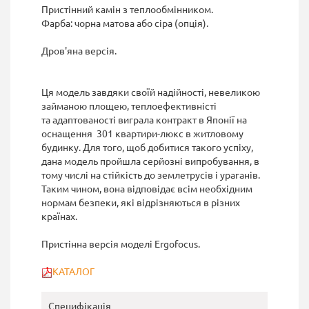
Пристінний камін
з теплообмінником
.
Фарба
:
чорна матова
або
сіра
(
опція
)
.
Дров'яна
версія
.
Ця
модель
завдяки своїй надійності
,
невеликою
займаною
площею,
теплоефективністі
та
адаптованості
виграла
контракт
в
Японії
на
оснащення
301
квартири
-
люкс
в
житловому
будинку
.
Для
того
,
щоб
добитися такого успіху
,
дана модель
пройшла серйозні випробування
,
в
тому числі
на
стійкість
до землетрусів і ураганів
.
Таким
чином
,
вона
відповідає всім необхідним
нормам
безпеки
,
які
відрізняються
в
різних
країнах
.
Пристінна
версія
моделі
Ergofocus
.
КАТАЛОГ
Специфікація