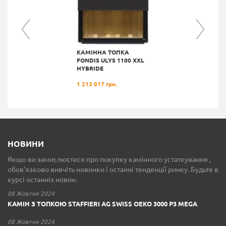
КАМІННА ТОПКА
FONDIS ULYS 1100 XXL
HYBRIDE
1 213 017 грн.
НОВИНИ
Якщо ви замислюєтеся про покупку камінного устаткування ,
обов'язково вивчіть новинки і останні тенденції ринку. Будьте в
курсі останніх новин.
08 Жовтня 2024
КАМІН З ТОПКОЮ STAFFIERI AG SWISS OEKO 3000 P3 MEGA
08 Жовтня 2024