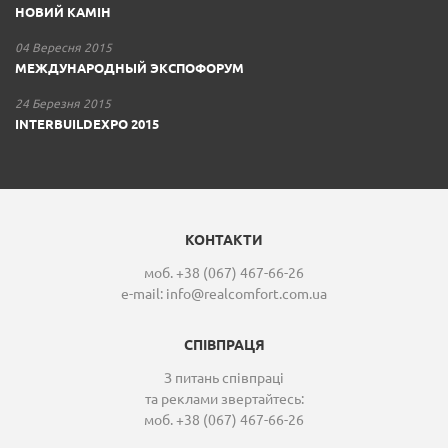
НОВИЙ КАМІН
04 Вересня 2015
МЕЖДУНАРОДНЫЙ ЭКСПОФОРУМ
24 Березня 2015
INTERBUILDEXPO 2015
КОНТАКТИ
моб. +38 (067) 467-66-26
e-mail:
info@realcomfort.com.ua
СПІВПРАЦЯ
З питань співпраці
та реклами звертайтесь:
моб. +38 (067) 467-66-26