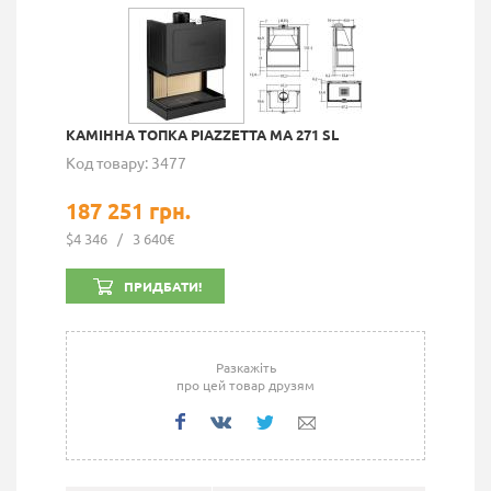
КАМІННА ТОПКА PIAZZETTA MA 271 SL
Код товару: 3477
187 251 грн.
$4 346
/
3 640€
ПРИДБАТИ!
Разкажіть
про цей товар друзям