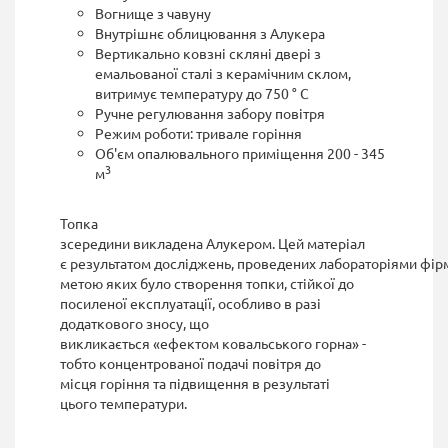
Вогнище з чавуну
Внутрішнє облицювання з Алукера
Вертикально ковзні скляні двері з
емальованої сталі з керамічним склом,
витримує температуру до 750 ° C
Ручне регулювання забору повітря
Режим роботи: тривале горіння
Об'єм опалювального приміщення 200 - 345
3
м
Топка
зсередини викладена Алукером. Цей матеріал
є результатом досліджень, проведених лабораторіями фірм
метою яких було створення топки, стійкої до
посиленої експлуатації, особливо в разі
додаткового зносу, що
викликається «ефектом ковальського горна» -
тобто концентрованої подачі повітря до
місця горіння та підвищення в результаті
цього температури.