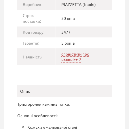
Виробник:
PIAZZETTA (Італія)
Строк
30 днів
поставки:
Код товару:
3477
Гарантія:
5 років
сповістити про
Наявність:
наявність?
Опис
Тристороння камінна топка.
Основні особливості:
Кожух з емальованої сталі