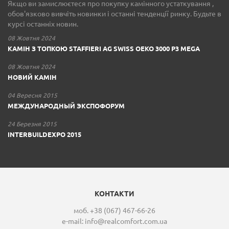
Якщо ви замислюєтеся про покупку камінного устаткування ,
обов'язково вивчіть новинки і останні тенденції ринку. Будьте в
курсі останніх новин.
08 Жовтня 2024
КАМІН З ТОПКОЮ STAFFIERI AG SWISS OEKO 3000 P3 MEGA
08 Жовтня 2024
НОВИЙ КАМІН
04 Вересня 2015
МЕЖДУНАРОДНЫЙ ЭКСПОФОРУМ
24 Березня 2015
INTERBUILDEXPO 2015
КОНТАКТИ
моб. +38 (067) 467-66-26
e-mail:
info@realcomfort.com.ua