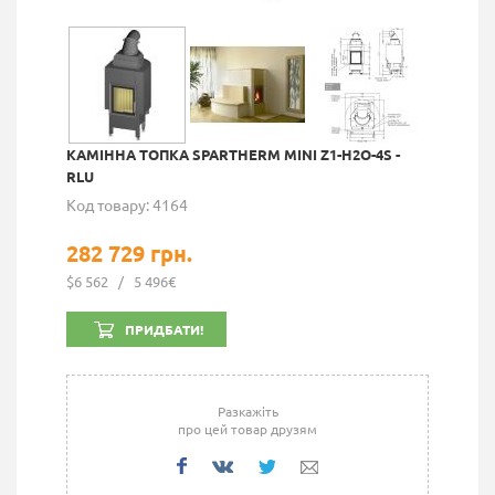
КАМІННА ТОПКА SPARTHERM MINI Z1-H2O-4S -
RLU
Код товару: 4164
282 729 грн.
$6 562
/
5 496€
ПРИДБАТИ!
Разкажіть
про цей товар друзям