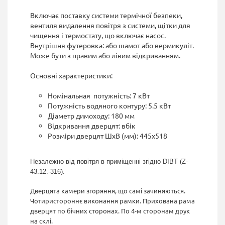
Включає поставку системи термічної безпеки,
вентиля видалення повітря з системи, щітки для
чищення і термостату, що включає насос.
Внутрішня футеровка: або шамот або вермикуліт.
Може бути з правим або лівим відкриванням.
Основні характеристики:
Номінальная потужність: 7 кВт
Потужність водяного контуру: 5.5 кВт
Діаметр димоходу: 180 мм
Відкривання дверцят: вбік
Розміри дверцят ШхВ (мм): 445x518
Незалежно від повітря в приміщенні згідно DIBT (Z-
43.12.-316).
Дверцята камери згоряння, що самі зачиняються.
Чотиристороннє виконання рамки. Прихована рама
дверцят по бічних сторонах. По 4-м сторонам друк
на склі.