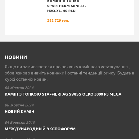
КАМІННА ТОПКА
SPARTHERM MINI Z1-
H2O-XL- 4S RLU
282 729 грн.
НОВИНИ
Якщо ви замислюєтеся про покупку камінного устаткування ,
обов'язково вивчіть новинки і останні тенденції ринку. Будьте в
курсі останніх новин.
08 Жовтня 2024
КАМІН З ТОПКОЮ STAFFIERI AG SWISS OEKO 3000 P3 MEGA
08 Жовтня 2024
НОВИЙ КАМІН
04 Вересня 2015
МЕЖДУНАРОДНЫЙ ЭКСПОФОРУМ