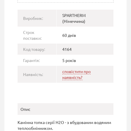
SPARTHERM
Виробник:
(Німеччина)
Строк
60 днів
поставки:
Код товару:
4164
Гарантія:
5 років
сповістити про
Наявність:
наявність?
Опис
Камінна топка серії H2O - з вбудованим водяним
теплообмінником.