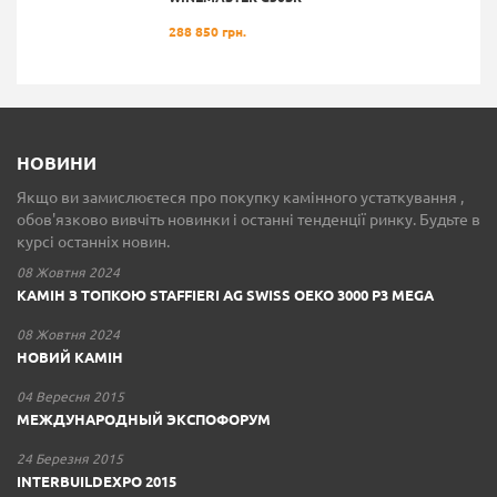
288 850 грн.
НОВИНИ
Якщо ви замислюєтеся про покупку камінного устаткування ,
обов'язково вивчіть новинки і останні тенденції ринку. Будьте в
курсі останніх новин.
08 Жовтня 2024
КАМІН З ТОПКОЮ STAFFIERI AG SWISS OEKO 3000 P3 MEGA
08 Жовтня 2024
НОВИЙ КАМІН
04 Вересня 2015
МЕЖДУНАРОДНЫЙ ЭКСПОФОРУМ
24 Березня 2015
INTERBUILDEXPO 2015