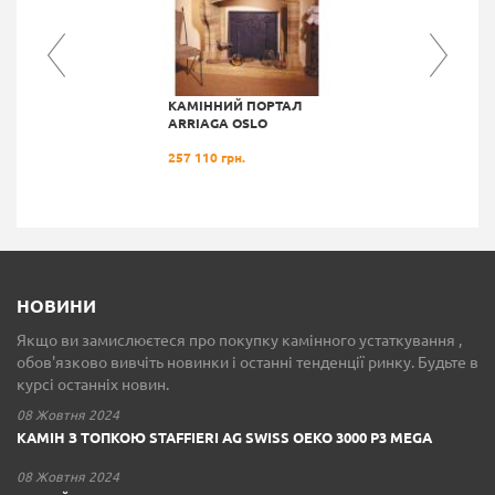
КАМІННИЙ ПОРТАЛ
ARRIAGA OSLO
257 110 грн.
НОВИНИ
Якщо ви замислюєтеся про покупку камінного устаткування ,
обов'язково вивчіть новинки і останні тенденції ринку. Будьте в
курсі останніх новин.
08 Жовтня 2024
КАМІН З ТОПКОЮ STAFFIERI AG SWISS OEKO 3000 P3 MEGA
08 Жовтня 2024