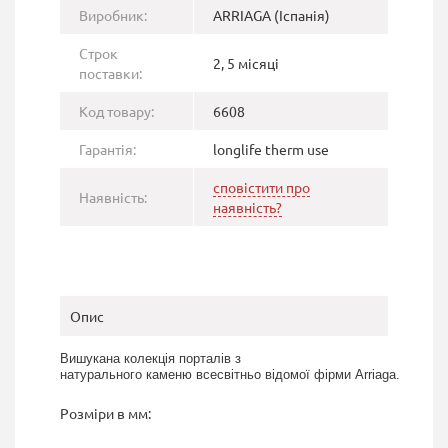
Виробник:
ARRIAGA (Іспанія)
Строк
2, 5 місяці
поставки:
Код товару:
6608
Гарантія:
longlife therm use
сповістити про
Наявність:
наявність?
Опис
Вишукана колекція порталів з
натурального каменю всесвітньо відомої фірми Arriaga.
Розміри в мм: