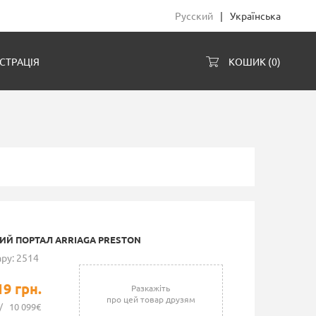
Русский
|
Українська
СТРАЦІЯ
КОШИК (
0
)
ИЙ ПОРТАЛ ARRIAGA PRESTON
ру: 2514
19 грн.
Разкажіть
про цей товар друзям
/
10 099€