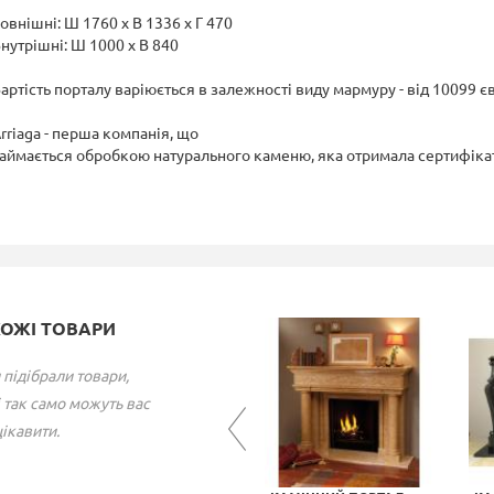
овнішні: Ш 1760 х В 1336 х Г 470
нутрішні: Ш 1000 х В 840
артість порталу варіюється в залежності виду мармуру - від 10099 є
rriaga - перша компанія, що
аймається обробкою натурального каменю, яка отримала сертифікат 
ХОЖІ ТОВАРИ
 підібрали товари,
 так само можуть вас
ікавити.