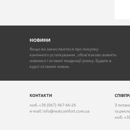
КАМІННИЙ ПОРТАЛ
КАМІННИЙ ПОРТАЛ
ARRIAGA VICTORIA
ARRIAGA HELENA
650 544 грн.
2 323 509 грн.
НОВИНИ
Якщо ви замислюєтеся про покупку
камінного устаткування , обов'язково вивчіть
новинки і останні тенденції ринку. Будьте в
курсі останніх новин.
КОНТАКТИ
СПІВП
моб. +38 (067) 467-66-26
З питань
e-mail:
info@realcomfort.com.ua
та рекл
моб. +38