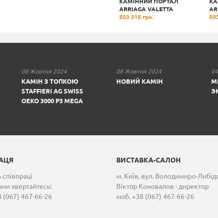
КАМІННИЙ ПОРТАЛ
КАМІННИЙ ПОРТАЛ
КА
ARRIAGA POMPEA
ARRIAGA VALETTA
AR
2 769 105 грн.
503 315 грн.
503
08 Жовтня 2024
08 Жовтня 2024
04
КАМІН З ТОПКОЮ
НОВИЙ КАМІН
М
STAFFIERI AG SWISS
Э
OEKO 3000 P3 MEGA
РАЦЯ
ВИСТАВКА-САЛОН
 співпраці
м. Київ, вул. Володимиро-Либід
ами звертайтесь:
Віктор Коновалов - директор
 (067) 467-66-26
моб. +38 (067) 467-66-26