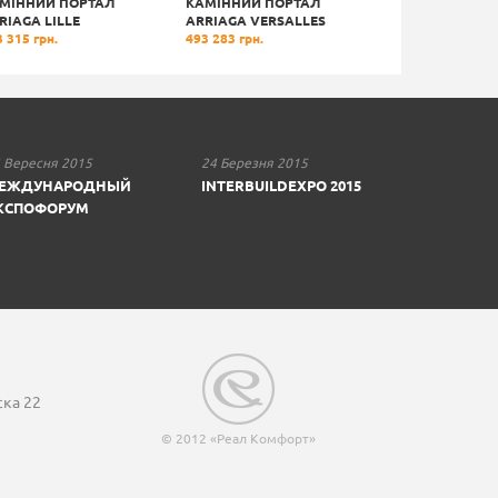
МІННИЙ ПОРТАЛ
КАМІННИЙ ПОРТАЛ
КАМІННИЙ ПО
RIAGA LILLE
ARRIAGA VERSALLES
ARRIAGA VIOLA
 315 грн.
493 283 грн.
451 872 грн.
 Вересня 2015
24 Березня 2015
ЕЖДУНАРОДНЫЙ
INTERBUILDEXPO 2015
КСПОФОРУМ
ска 22
© 2012 «Реал Комфорт»