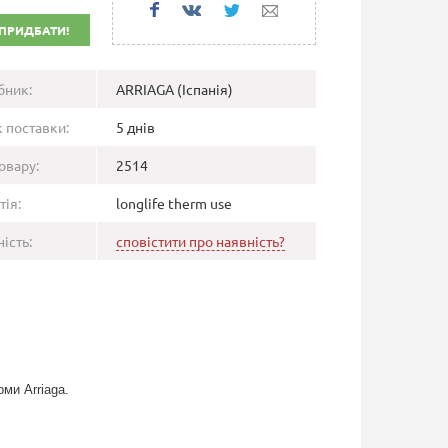
ПРИДБАТИ!
бник:
ARRIAGA (Іспанія)
 поставки:
5 днів
овару:
2514
тія:
longlife therm use
ість:
сповістити про наявність?
ми Arriaga.