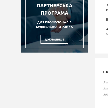
ПАРТНЕРСЬКА
З
В
ПРОГРАМА
В
ДЛЯ ПРОФЕСІОНАЛІВ
БУДІВЕЛЬНОГО РИНКА
A
з
ДОКЛАДНІШЕ
С
Ми
які
зац