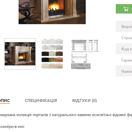
Виро
Строк
Код т
Гаран
Наявн
ОПИС
СПЕЦИФІКАЦІЯ
ВІДГУКИ (0)
ишукана колекція порталів з натурального каменю всесвітньо відомої фір
озміри в мм: