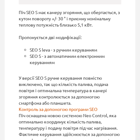
Піч SEO S має камеру згоряння, що обертається, з
кутом повороту +/- 30 ° і приємну номінальну
теплову потужність близько 5,1 кВт.
Пропонується дві модифікації:
SEO S leva - з ручним керуванням
SEO S - з автоматичним електронним
керуванням
У версії SEO S ручне керування повністю
виключено, так що кількість палива, подача
повітря і оптимальна температура в камері
згоряння контролюється за допомогою
смартфона або планшета.
Контроль за допомогою програми SEO
Піч оснащена новою системою Neo Control, яка
оптимально координує кількість палива,
температуру і подачу повітря під час нагрівання.
Фактичне керування здійснюється за допомогою