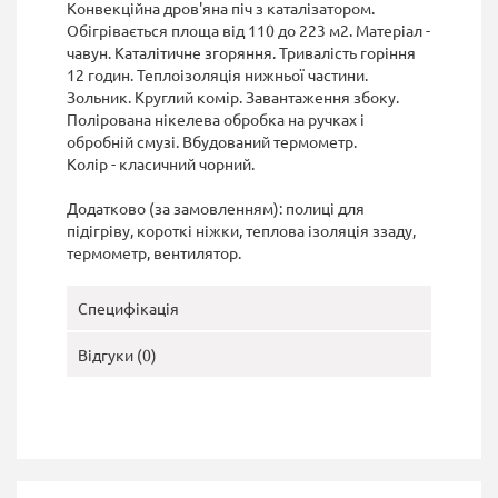
Конвекційна
дров'яна піч
з каталізатором
.
Обігрівається площа
від
110 до 223
м2
.
Матеріал
-
чавун
.
Каталітичне
згоряння
.
Тривалість горіння
12 годин
.
Теплоізоляція
нижньої частини
.
Зольник
.
Круглий
комір
.
Завантаження
збоку
.
Полірована
нікелева
обробка
на
ручках
і
обробній
смузі
.
Вбудований
термометр
.
Колір
-
класичний
чорний
.
Додатково
(
за замовленням
)
:
полиці
для
підігріву
,
короткі ніжки
,
теплова ізоляція
ззаду
,
термометр
,
вентилятор
.
Специфікація
Відгуки (0)