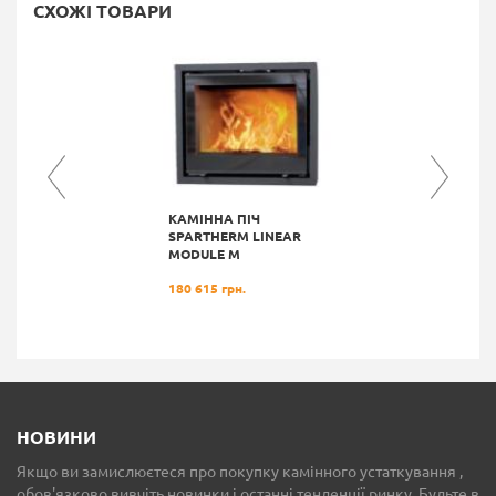
СХОЖІ ТОВАРИ
КАМІННА ПІЧ
SPARTHERM LINEAR
MODULE M
180 615 грн.
НОВИНИ
Якщо ви замислюєтеся про покупку камінного устаткування ,
обов'язково вивчіть новинки і останні тенденції ринку. Будьте в