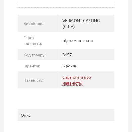
VERMONT CASTING
Виробник:
(США)
Строк
під замовлення
поставки:
Код товару:
3157
Гарантія:
5 років
сповістити про
Наявність:
наявність?
Опис