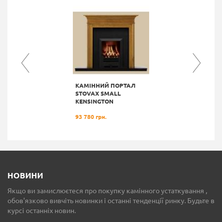
КАМІННИЙ ПОРТАЛ
STOVAX SMALL
KENSINGTON
93 780 грн.
НОВИНИ
Якщо ви замислюєтеся про покупку камінного устаткування ,
обов'язково вивчіть новинки і останні тенденції ринку. Будьте в
курсі останніх новин.