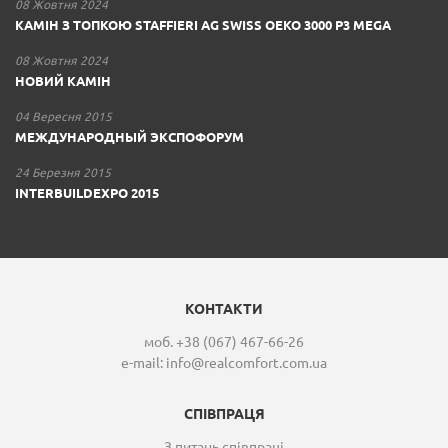
08 Жовтня 2024
КАМІН З ТОПКОЮ STAFFIERI AG SWISS OEKO 3000 P3 MEGA
08 Жовтня 2024
НОВИЙ КАМІН
04 Вересня 2015
МЕЖДУНАРОДНЫЙ ЭКСПОФОРУМ
24 Березня 2015
INTERBUILDEXPO 2015
КОНТАКТИ
моб. +38 (067) 467-66-26
e-mail:
info@realcomfort.com.ua
СПІВПРАЦЯ
З питань співпраці