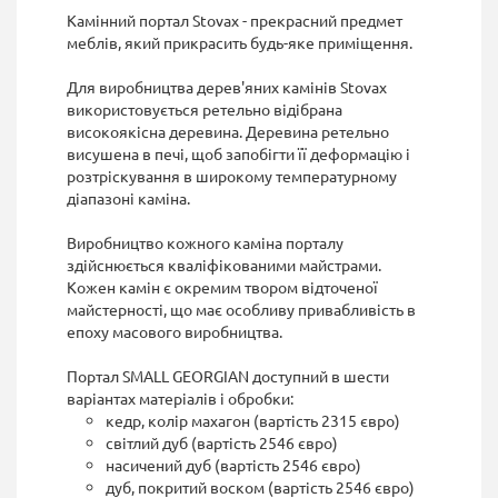
Камінний портал Stovax - прекрасний предмет
меблів, який прикрасить будь-яке приміщення.
Для виробництва дерев'яних камінів Stovax
використовується ретельно відібрана
високоякісна деревина. Деревина ретельно
висушена в печі, щоб запобігти її деформацію і
розтріскування в широкому температурному
діапазоні каміна.
Виробництво кожного каміна порталу
здійснюється кваліфікованими майстрами.
Кожен камін є окремим твором відточеної
майстерності, що має особливу привабливість в
епоху масового виробництва.
Портал SMALL GEORGIAN доступний в шести
варіантах матеріалів і обробки:
кедр, колір махагон (вартість 2315 євро)
світлий дуб (вартість 2546 євро)
насичений дуб (вартість 2546 євро)
дуб, покритий воском (вартість 2546 євро)