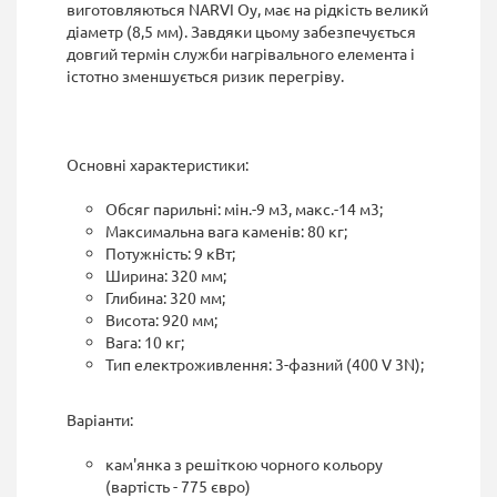
виготовляються NARVI Oy, має на рідкість великй
діаметр (8,5 мм). Завдяки цьому забезпечується
довгий термін служби нагрівального елемента і
істотно зменшується ризик перегріву.
Основні характеристики:
Обсяг парильні: мін.-9 м3, макс.-14 м3;
Максимальна вага каменів: 80 кг;
Потужність: 9 кВт;
Ширина: 320 мм;
Глибина: 320 мм;
Висота: 920 мм;
Вага: 10 кг;
Тип електроживлення: 3-фазний (400 V 3N);
Варіанти:
кам'янка з решіткою чорного кольору
(вартість - 775 євро)