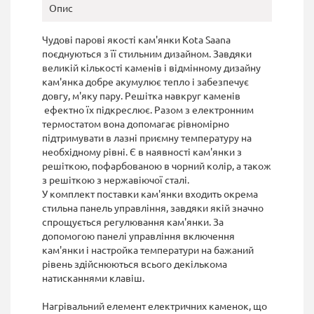
Опис
Чудові парові якості кам'янки Kota Saana
поєднуються з її стильним дизайном. Завдяки
великій кількості каменів і відмінному дизайну
кам'янка добре акумулює тепло і забезпечує
довгу, м'яку пару. Решітка навкруг каменів
ефектно їх підкреслює. Разом з електронним
термостатом вона допомагає рівномірно
підтримувати в лазні приємну температуру на
необхідному рівні. Є в наявності кам'янки з
решіткою, пофарбованою в чорний колір, а також
з решіткою з нержавіючої сталі.
У комплект поставки кам'янки входить окрема
стильна панель управління, завдяки якій значно
спрощується регулювання кам'янки. За
допомогою панелі управління включення
кам'янки і настройка температури на бажаний
рівень здійснюються всього декількома
натисканнями клавіш.
Нагрівальний елемент електричних каменок, що