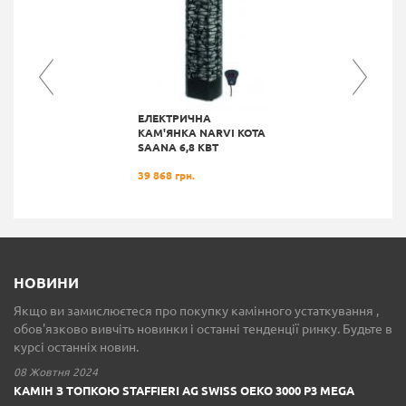
ЕЛЕКТРИЧНА
КАМ'ЯНКА NARVI KOTA
SAANA 6,8 КВТ
39 868 грн.
НОВИНИ
Якщо ви замислюєтеся про покупку камінного устаткування ,
обов'язково вивчіть новинки і останні тенденції ринку. Будьте в
курсі останніх новин.
08 Жовтня 2024
КАМІН З ТОПКОЮ STAFFIERI AG SWISS OEKO 3000 P3 MEGA