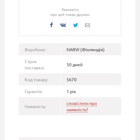
Разкажіть
про цей товар друзям
Виробник:
NARVI (Фінляндія)
Строк
50 дней
поставки:
Код товару:
5670
Гарантія:
1 рік
сповістити про
Наявність:
наявність?