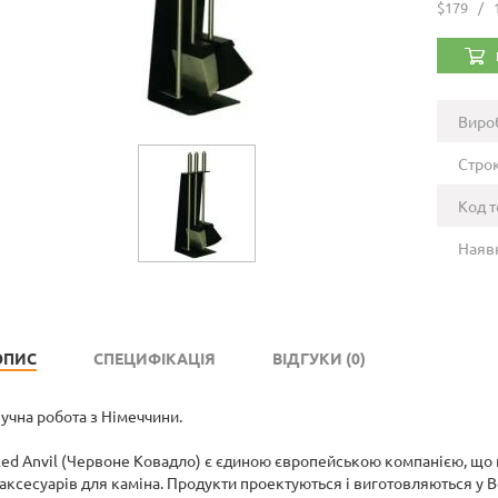
$179
/
Виро
Строк
Код т
Наявн
ОПИС
СПЕЦИФІКАЦІЯ
ВІДГУКИ (0)
учна робота з Німеччини.
ed Anvil (Червоне Ковадло) є єдиною європейською компанією, що
 аксесуарів для каміна. Продукти проектуються і виготовляються у В