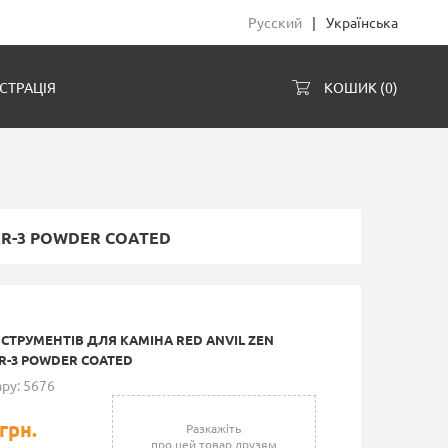
Русский
|
Українська
СТРАЦІЯ
КОШИК (
0
)
AR-3 POWDER COATED
НСТРУМЕНТІВ ДЛЯ КАМІНА RED ANVIL ZEN
R-3 POWDER COATED
ру: 5676
грн.
Разкажіть
про цей товар друзям