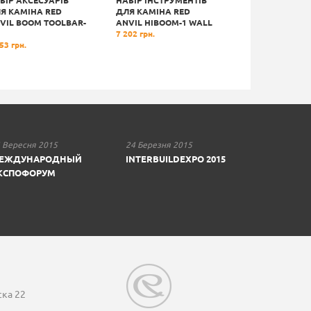
БІР АКСЕСУАРІВ
НАБІР ІНСТРУМЕНТІВ
ЩІТКА ДЛЯ
Я КАМІНА RED
ДЛЯ КАМІНА RED
ОЧИЩЕННЯ КА
VIL BOOM TOOLBAR-
ANVIL HIBOOM-1 WALL
СТЕКОЛ RED AN
7 202 грн.
VIPER
53 грн.
4 630 грн.
 Вересня 2015
24 Березня 2015
ЕЖДУНАРОДНЫЙ
INTERBUILDEXPO 2015
КСПОФОРУМ
ска 22