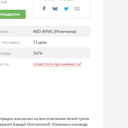
150€
ПРИДБАТИ!
бник:
RED ANVIL (Німеччина)
 поставки:
75 днів
овару:
5676
ість:
сповістити про наявність?
 працює виключно на виготовлення печей-гриль
ерхній Баварії Dietramszell. Маленька команда