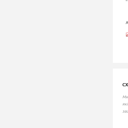
А
С
Ми
які
зац