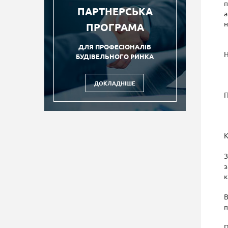
п
ПАРТНЕРСЬКА
а
н
ПРОГРАМА
ДЛЯ ПРОФЕСІОНАЛІВ
Н
БУДІВЕЛЬНОГО РИНКА
ДОКЛАДНІШЕ
П
К
З
з
к
В
п
П