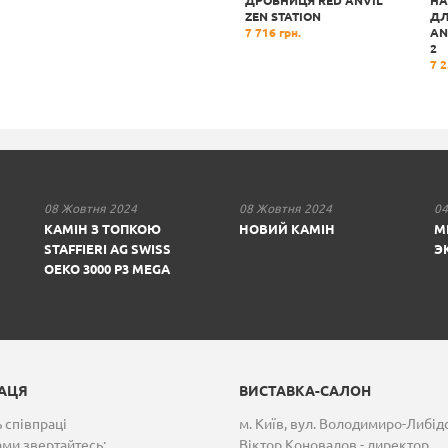
ПРИСТОСУВАННЯ ДЛЯ
ДРОВНИЦЯ RED ANVIL
НА
E
РОЗЩЕПЛЕННЯ
ZEN STATION
ДЛ
ДЕРЕВИНИ STIKKAN
7 716 грн.
AN
10 546 грн.
2
7 2
08 Жовтня 2024
08 Жовтня 2024
04
КАМІН З ТОПКОЮ
НОВИЙ КАМІН
М
STAFFIERI AG SWISS
Э
OEKO 3000 P3 MEGA
РАЦЯ
ВИСТАВКА-САЛОН
 співпраці
м. Київ, вул. Володимиро-Либід
ами звертайтесь:
Віктор Коновалов - директор