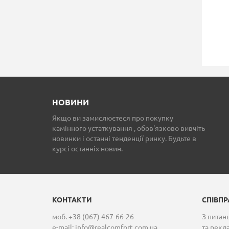
НАБІР ІНСТРУМЕНТІВ
НАСТІЛЬНИЙ
ДЛЯ КАМІНА RED
БІОКАМІН AQUAFIR
ANVIL ZEN TOOLBAR-3
SAMURAI
WALL
5 600 грн.
8 488 грн.
НОВИНИ
Якщо ви замислюєтеся про покупку
камінного устаткування , обов'язково вивчіть
новинки і останні тенденції ринку. Будьте в
курсі останніх новин.
КОНТАКТИ
СПІВП
моб. +38 (067) 467-66-26
З питань
e-mail:
info@realcomfort.com.ua
та рекл