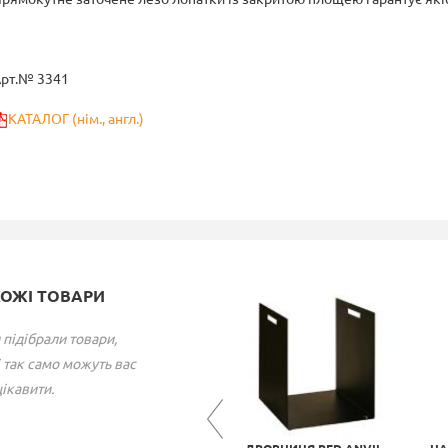
рт.№ 3341
КАТАЛОГ (нім., англ.)
ХОЖІ ТОВАРИ
 підібрали товари,
 так само можуть вас
ікавити.