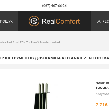
(067) 467-66-26
ПОШУК
РЕЄ
міна Red Anvil ZEN Toolbar-3 Powder coated
ІР ІНСТРУМЕНТІВ ДЛЯ КАМІНА RED ANVIL ZEN TOOLB
НАБІР І
TOOLBA
Код това
7 716 