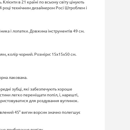
 Клієнти в 21 країні по всьому світу цінують
04 році технічним дизайнером Росі Штроблем і
іника і лопатки. Довжина інструментів 49 см.
м, колір чорний. Розміри: 15х15х50 см.
орна лакована.
ередні зубці, які забезпечують хороше
ини легко переміщати попіл, і, нарешті,
ристовуватися для роздування вуглинок.
овлений 45° вигин ворсин значно полегшує
сне прибирання попілу.