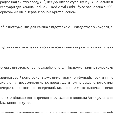
рацює над якістю продукції, несучу інтелектуальну функціональність.
ксесуари для каміна Red Anvil. Red Anvil GmbH було заснована в 20
орвезьким інженером Йорном Крістіансеном.
абір інструментів для каміна з підставкою. Складається з кочерги, в
ідставка виготовлена з високоякісної сталі з порошковим напилення
очерга виготовлена з нержавіючої сталі, інструментальна головка ч
авдяки своїй конструкції може виконувати три функції: практичні п
ахоплення, дозволяють легко переміщати поліна, за допомогою пласт
очерга є порожнистою всередині, так що вона може одночасно вико
олокна віника з вогнетривкого пальмового волокна Arrenga, встан
ідмітання по кутах.
рямокутне заточене лезо лопатки із закритою площею гарантує які