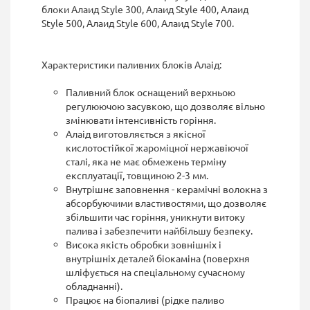
блоки Алаид Style 300, Алаид Style 400, Алаид
Style 500, Алаид Style 600, Алаид Style 700.
Характеристики паливних блоків Алаід:
Паливний блок оснащений верхньою
регулюючою засувкою, що дозволяє вільно
змінювати інтенсивність горіння.
Алаід виготовляється з якісної
кислотостійкої жароміцної нержавіючої
сталі, яка не має обмежень терміну
експлуатації, товщиною 2-3 мм.
Внутрішнє заповнення - керамічні волокна з
абсорбуючими властивостями, що дозволяє
збільшити час горіння, уникнути витоку
палива і забезпечити найбільшу безпеку.
Висока якість обробки зовнішніх і
внутрішніх деталей біокаміна (поверхня
шліфується на спеціальному сучасному
обладнанні).
Працює на біопаливі (рідке паливо