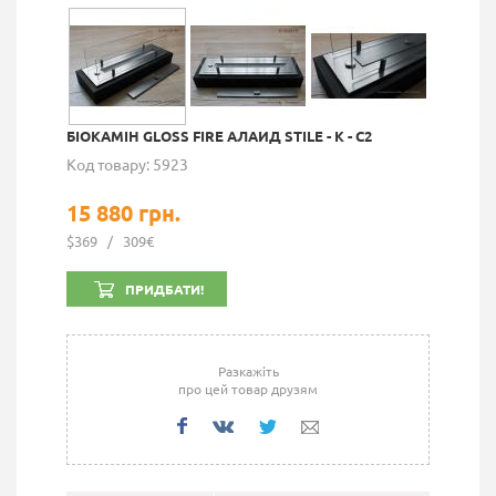
БІОКАМІН GLOSS FIRE АЛАИД STILE - K - C2
Код товару: 5923
15 880 грн.
$369
/
309€
ПРИДБАТИ!
Разкажіть
про цей товар друзям