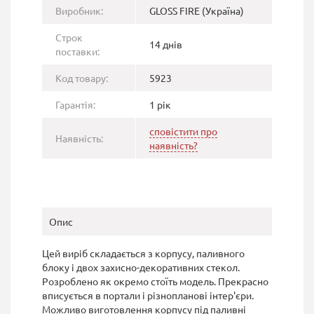
Виробник:
GLOSS FIRE (Україна)
Строк
14 днів
поставки:
Код товару:
5923
Гарантія:
1 рік
сповістити про
Наявність:
наявність?
Опис
Цей виріб складається з корпусу, паливного
блоку i двох захисно-декоративних стекол.
Розроблено як окремо стоїть модель. Прекрасно
вписується в портали і різнопланові інтер'єри.
Можливо виготовлення корпусу під паливні