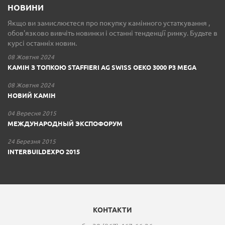
НОВИНИ
Якщо ви замислюєтеся про покупку камінного устаткування ,
обов'язково вивчіть новинки і останні тенденції ринку. Будьте в
курсі останніх новин.
08 Жовтня 2024
КАМІН З ТОПКОЮ STAFFIERI AG SWISS OEKO 3000 P3 MEGA
08 Жовтня 2024
НОВИЙ КАМІН
04 Вересня 2015
МЕЖДУНАРОДНЫЙ ЭКСПОФОРУМ
24 Березня 2015
INTERBUILDEXPO 2015
КОНТАКТИ