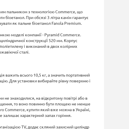
овим пальником з технологією Commerce, що
и біоетанол. При обсязі 3 літра камін гарантує
увати як пальне біоетанол Fanola Premium.
ункою моделі компанії - Pyramid Commerce.
циліндричної конструкції 520 мм. Корпус
поліетилену і виконаний в двох колірних
ржавіючої сталі.
 важить всього 10,5 кг, а значить портативний
ію. Для установки вибирайте рівну поверхню і
и не знаходилися, на відкритому повітрі або в
міщення, то воно повинно бути площею не менше
ro Commerce, купити який вже можна в Україні,
 не залишає характерний запах горіння.
ганізацією TV, додає скляний захисний циліндр