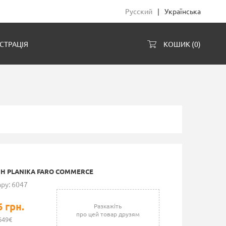
Русский
|
Українська
СТРАЦІЯ
КОШИК (
0
)
ІН PLANIKA FARO COMMERCE
ру: 6047
6 грн.
Разкажіть
про цей товар друзям
649€