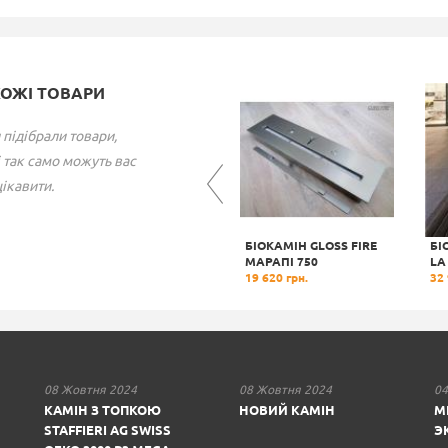
ХОЖІ ТОВАРИ
 підібрали товари,
 так само можуть вас
ікавити.
E
БІОКАМІН PLANIKA
БІОКАМІН GLOSS FIRE
БI
TONDO COMMERCE
MАРАПІ 750
LA
41 103 грн.
19 620 грн.
32 
08 Жовтня 2024
08 Жовтня 2024
04
КАМІН З ТОПКОЮ
НОВИЙ КАМІН
М
STAFFIERI AG SWISS
Э