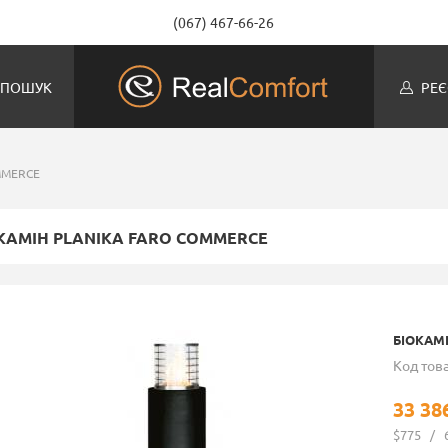
(067) 467-66-26
ПОШУК
РЕЄ
OMMERCE
КАМІН PLANIKA FARO COMMERCE
БІОКАМ
Код това
33 38
$775
/