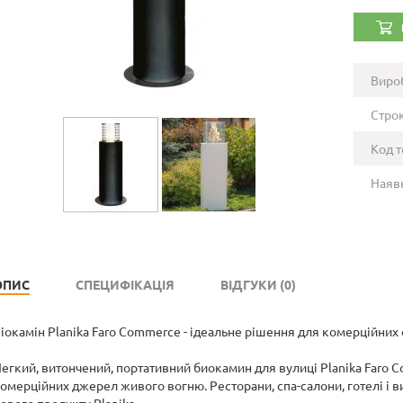
Виро
Строк
Код т
Наявн
ОПИС
СПЕЦИФІКАЦІЯ
ВІДГУКИ (0)
іокамін Planika Faro Commerce - ідеальне рішення для комерційних 
егкий, витончений, портативний биокамин для вулиці Planika Faro Co
омерційних джерел живого вогню. Ресторани, спа-салони, готелі і ви