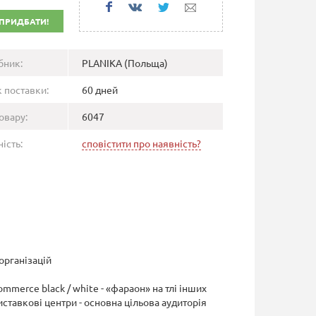
ПРИДБАТИ!
бник:
PLANIKA (Польща)
 поставки:
60 дней
овару:
6047
ість:
сповістити про наявність?
організацій
mmerce black / white - «фараон» на тлі інших
ставкові центри - основна цільова аудиторія