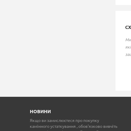
С
Ми
які
зац
БІОКАМІН GLOSS FIRE
БІОКАМІН GLOSS FIR
КАТМАЙ C1
КАТМАЙ 750
23 780 грн.
25 220 грн.
НОВИНИ
Якщо ви замислюєтеся про покупку
камінного устаткування , обов'язково вивчіть