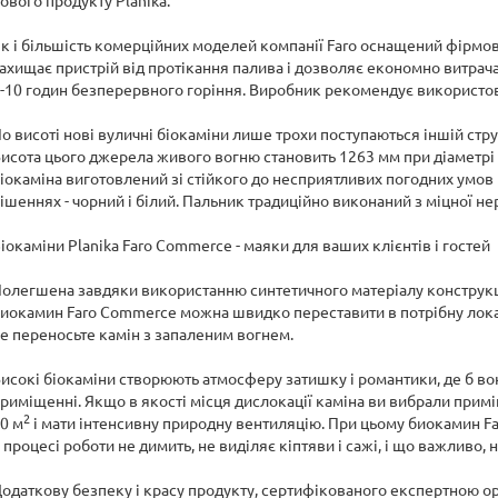
ового продукту Planika.
к і більшість комерційних моделей компанії Faro оснащений фірм
ахищає пристрій від протікання палива і дозволяє економно витрачат
-10 годин безперервного горіння. Виробник рекомендує використов
о висоті нові вуличні біокаміни лише трохи поступаються іншій стр
исота цього джерела живого вогню становить 1263 мм при діаметрі 
іокаміна виготовлений зі стійкого до несприятливих погодних умов 
ішеннях - чорний і білий. Пальник традиційно виконаний з міцної не
іокаміни Planika Faro Commerce - маяки для ваших клієнтів і гостей
олегшена завдяки використанню синтетичного матеріалу конструкція
иокамин Faro Commerce можна швидко переставити в потрібну локац
е переносьте камін з запаленим вогнем.
исокі біокаміни створюють атмосферу затишку і романтики, де б вон
риміщенні. Якщо в якості місця дислокації каміна ви вибрали при
2
0 м
і мати інтенсивну природну вентиляцію. При цьому биокамин Fa
 процесі роботи не димить, не виділяє кіптяви і сажі, і що важливо,
одаткову безпеку і красу продукту, сертифікованого експертною ор