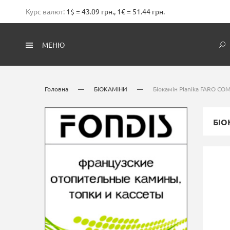
Курс валют:
1$ = 43.09 грн., 1€ = 51.44 грн.
МЕНЮ
Головна
—
БІОКАМІНИ
—
Біокамін Planika FARO C
БІО