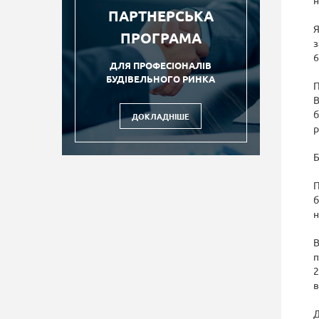
н
ПАРТНЕРСЬКА
Я
ПРОГРАМА
з
6
ДЛЯ ПРОФЕСІОНАЛІВ
БУДІВЕЛЬНОГО РИНКА
П
В
б
ДОКЛАДНІШЕ
р
Б
П
б
н
В
п
2
в
Д