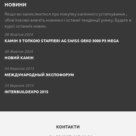
НОВИНИ
Якщо ви замислюєтеся про покупку камінного устаткування ,
обов'язково вивчіть новинки і останні тенденції ринку. Будьте в
курсі останніх новин.
08 Жовтня 2024
КАМІН З ТОПКОЮ STAFFIERI AG SWISS OEKO 3000 P3 MEGA
08 Жовтня 2024
НОВИЙ КАМІН
04 Вересня 2015
МЕЖДУНАРОДНЫЙ ЭКСПОФОРУМ
24 Березня 2015
INTERBUILDEXPO 2015
КОНТАКТИ