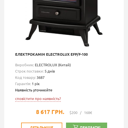
ЕЛЕКТРОКАМІН ELECTROLUX EFP/F-100
Виробник:
ELECTROLUX (Китай)
Строк поставки:
5 днів
Код товару:
3687
Гарантія:
1 рік
Наявність уточнюйте
сповістити про наявність?
8 617 ГРН.
$200
/
168€
ДЕТАЛЬНІШЕ
ПРИДБАТИ!