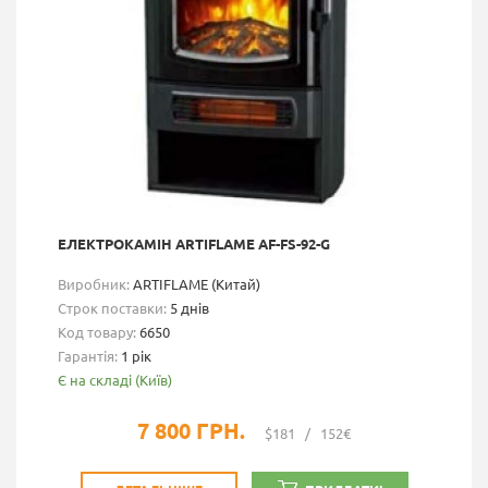
ЕЛЕКТРОКАМІН ARTIFLAME AF-FS-92-G
Виробник:
ARTIFLAME (Китай)
Строк поставки:
5 днів
Код товару:
6650
Гарантія:
1 рік
Є на складі (Київ)
7 800 ГРН.
$181
/
152€