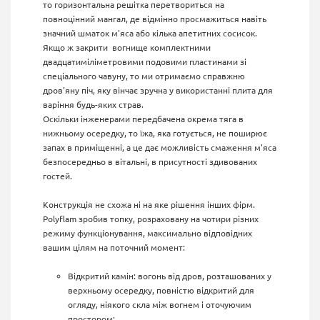
то горизонтальна решітка перетвориться на
повноцінний мангал, де відмінно просмажиться навіть
значний шматок м'яса або кілька апетитних сосисок.
Якщо ж закрити вогнище комплектними
двадцатиміліметровими подовими пластинами зі
спеціального чавуну, то ми отримаємо справжню
дров'яну піч, яку вінчає зручна у використанні плита для
варіння будь-яких страв.
Оскільки інженерами передбачена окрема тяга в
нижньому осередку, то
їжа,
яка готується, не поширює
запах в приміщенні, а це дає можливість смаження м'яса
безпосередньо в вітальні, в присутності здивованих
гостей.
Конструкція не схожа ні на яке рішення інших фірм.
Polyflam зробив топку, розраховану на чотири різних
режиму функціонування, максимально відповідних
вашим цілям на поточний момент:
Відкритий камін: вогонь від дров, розташованих у
верхньому осередку, повністю відкритий для
огляду, ніякого скла між вогнем і оточуючим
простором;