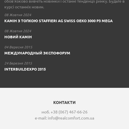
обов'язково вивчіть новинки і останні тенденції ринку. Будьте в
курсі останніх новин.
08 Жовтня 2024
КАМІН З ТОПКОЮ STAFFIERI AG SWISS OEKO 3000 P3 MEGA
08 Жовтня 2024
НОВИЙ КАМІН
04 Вересня 2015
МЕЖДУНАРОДНЫЙ ЭКСПОФОРУМ
24 Березня 2015
INTERBUILDEXPO 2015
КОНТАКТИ
моб. +38 (067) 467-66-26
e-mail:
info@realcomfort.com.ua