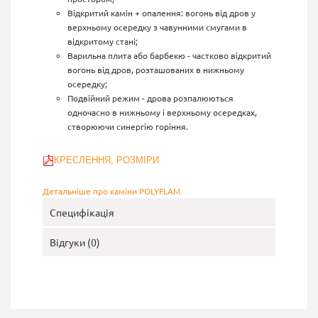
Відкритий камін + опалення: вогонь від дров у
верхньому осередку з чавунними смугами в
відкритому стані;
Варильна плита або барбекю - частково відкритий
вогонь від дров, розташованих в нижньому
осередку;
Подвійний режим - дрова розпалюються
одночасно в нижньому і верхньому осередках,
створюючи синергію горіння.
КРЕСЛЕННЯ, РОЗМІРИ
Детальніше про каміни POLYFLAM
Специфікація
Відгуки (0)