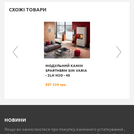
СХОЖІ ТОВАРИ
МОДУЛЬНИЙ КАМІН
SPARTHERM SIM VARIA
- 2LH H2О - 4S
507 224 грн.
НОВИНИ
Якщо ви замислюєтеся про покупку камінного устаткування ,