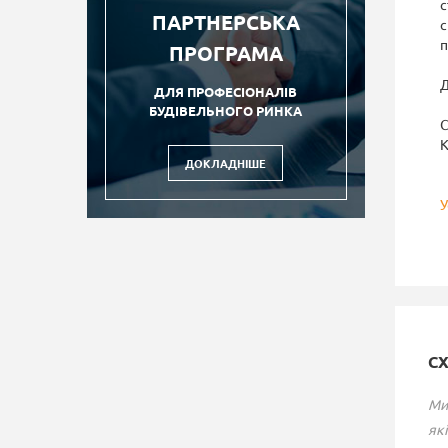
с
ПАРТНЕРСЬКА
с
п
ПРОГРАМА
Д
ДЛЯ ПРОФЕСІОНАЛІВ
БУДІВЕЛЬНОГО РИНКА
С
К
ДОКЛАДНІШЕ
У
С
Ми
які