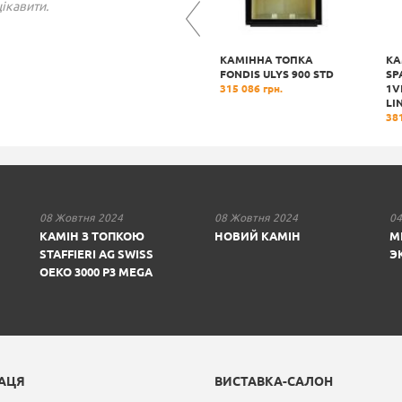
ікавити.
КАМІННА ТОПКА
КАМІННА ТОПКА
КА
L-
SPARTHERM ARTE U
FONDIS ULYS 900 STD
SP
90H-4S LINEAR
315 086 грн.
1V
415 502 грн.
LI
381
08 Жовтня 2024
08 Жовтня 2024
04
КАМІН З ТОПКОЮ
НОВИЙ КАМІН
М
STAFFIERI AG SWISS
Э
OEKO 3000 P3 MEGA
РАЦЯ
ВИСТАВКА-САЛОН