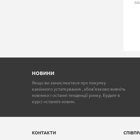
зац
КАМІННА ТОПКА
КАМІННАЯ ТОПКА
SPARTHERM PREMIUM
SPARTHERM ARTE 3R
A - 3RL - 60H
100H-4S LINEAR
409 895 грн.
415 502 грн.
НОВИНИ
Якщо ви замислюєтеся про покупку
камінного устаткування , обов'язково вивчіть
новинки і останні тенденції ринку. Будьте в
курсі останніх новин.
КОНТАКТИ
СПІВП