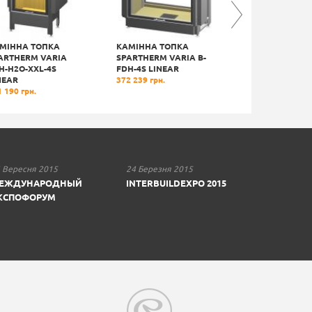
МІННА ТОПКА
КАМІННА ТОПКА
КАМІННА ТОПК
ARTHERM VARIA
SPARTHERM VARIA B-
SPARTHERM AR
H-H2O-XXL-4S
FDH-4S LINEAR
U70H-4S LINEAR
NEAR
372 239 грн.
372 239 грн.
 190 грн.
 Вересня 2015
24 Березня 2015
ЕЖДУНАРОДНЫЙ
INTERBUILDEXPO 2015
КСПОФОРУМ