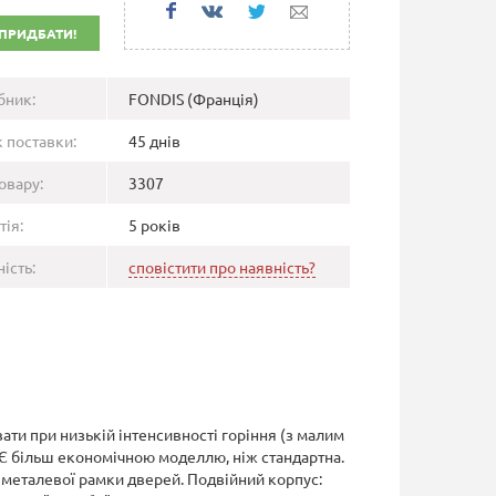
ПРИДБАТИ!
бник:
FONDIS (Франція)
 поставки:
45 днів
овару:
3307
тія:
5 років
ість:
сповістити про наявність?
и при низькій інтенсивності горіння (з малим
 Є більш економічною моделлю, ніж стандартна.
ь металевої рамки дверей. Подвійний корпус: