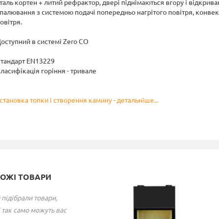
таль кортен + литий рефрактор, двері піднімаються вгору і відкрива
палювання з системою подачі попередньо нагрітого повітря, конвек
овітря.
оступний в системі Zero CO
тандарт EN13229
ласифікація горіння - тривале
становка топки і створення камину - детальніше...
ХОЖІ ТОВАРИ
 підібрали товари,
 так само можуть вас