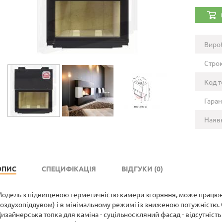
Виро
Строк
Код т
Гаран
Наявн
ОПИС
СПЕЦИФІКАЦІЯ
ВІДГУКИ (0)
одель з підвищеною герметичністю камери згоряння, може працюват
оздухопіддувом) і в мінімальному режимі із зниженою потужністю.
изайнерська топка для каміна - суцільноскляний фасад - відсутніст