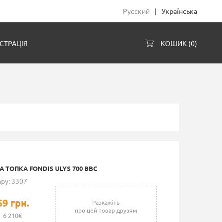
Русский
|
Українська
СТРАЦІЯ
КОШИК (
0
)
 ТОПКА FONDIS ULYS 700 BBC
ру: 3307
59 грн.
Разкажіть
про цей товар друзям
6 210€