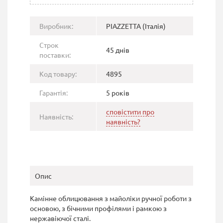
Виробник:
PIAZZETTA (Італія)
Строк
45 днів
поставки:
Код товару:
4895
Гарантія:
5 років
сповістити про
Наявність:
наявність?
Опис
Каміннe облицювання з майоліки ручної роботи з
основою, з бічними профілями і рамкою з
нержавіючої сталі.