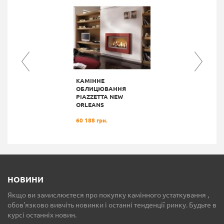
КАМIННE
ОБЛИЦЮВАННЯ
PIAZZETTA NEW
ORLEANS
60 188 грн.
НОВИНИ
Якщо ви замислюєтеся про покупку камінного устаткування ,
обов'язково вивчіть новинки і останні тенденції ринку. Будьте в
курсі останніх новин.