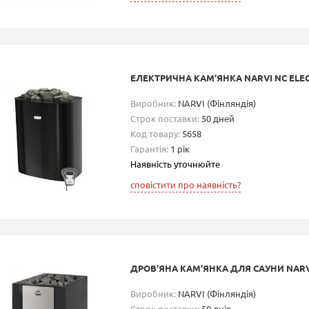
ЕЛЕКТРИЧНА КАМ'ЯНКА NARVI NC ELEC
Виробник:
NARVI (Фінляндія)
Строк поставки:
50 дней
Код товару:
5658
Гарантія:
1 рік
Наявність уточнюйте
сповістити про наявність?
ДРОВ'ЯНА КАМ'ЯНКА ДЛЯ САУНИ NARVI
Виробник:
NARVI (Фінляндія)
Строк поставки:
50 днів