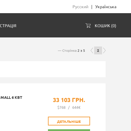
Русский
|
Українська
СТРАЦІЯ
КОШИК (
0
)
— Сторінка
2 з 5
2
MALL 6 КВТ
33 103 ГРН.
$768
/
644€
ДЕТАЛЬНІШЕ