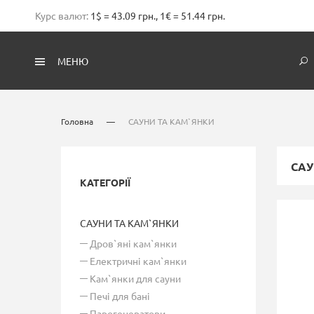
Курс валют:
1$ = 43.09 грн., 1€ = 51.44 грн.
МЕНЮ
Головна
—
САУНИ ТА КАМ`ЯНКИ
САУ
КАТЕГОРІЇ
САУНИ ТА КАМ`ЯНКИ
Дров`яні кам`янки
Електричні кам`янки
Кам`янки для сауни
Печі для бані
Парогенератори